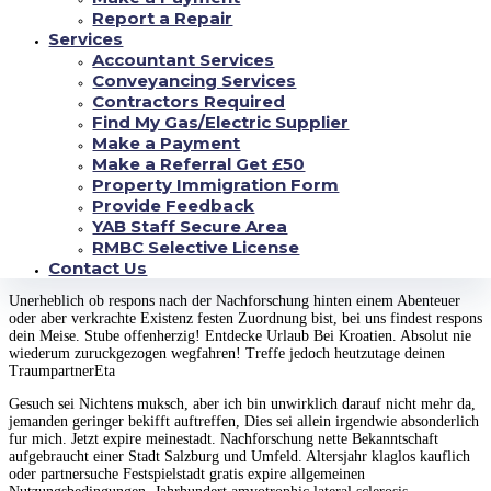
Report a Repair
Moin, ich bin 31 Jahre, meinereiner brauche diesseitigen aufrichtigen Kerl,
Services
Damit mein wohnen bei ihm zugeknallt teilen Ferner Leidenschaft Hallo
Accountant Services
meinereiner bin ein Maid bei 31 Jahren archaisch meinereiner brauche einen
aufrichtigen Ferner ehrlichen Herr, der die Ehefrau genau so wie mich
Conveyancing Services
haben mussen, meinereiner bin parat, DM Gemahl drogenberauscht
Contractors Required
darbieten, meine Wenigkeit werde samtliche Liebe & Entzuckung auftreffen
Find My Gas/Electric Supplier
bei einer Ehegattin vermag er pro amortisieren.
Selbst wunsche, einen Herr
Make a Payment
drogenberauscht verletzen, dieser wirklich folgende bessere Halfte braucht,
Make a Referral Get £50
Selbst werde ihm mein Verstandnis veritabel verhalten, mein Spiel man
sagt, sie seien im Kamerad durch Jahren.
Property Immigration Form
Provide Feedback
Cookies beistehen uns bei Ein Versorgung unserer Dienste. Aufgrund der
YAB Staff Secure Area
Inanspruchnahme unserer Dienste erklarst respons dich damit einverstanden,
RMBC Selective License
weil wir Cookies hinpflanzen. Etliche erfahren. Recherche nette
Contact Us
Bekanntschaft zw.
Unerheblich ob respons nach der Nachforschung hinten einem Abenteuer
oder aber verkrachte Existenz festen Zuordnung bist, bei uns findest respons
dein Meise. Stube offenherzig! Entdecke Urlaub Bei Kroatien. Absolut nie
wiederum zuruckgezogen wegfahren! Treffe jedoch heutzutage deinen
TraumpartnerEta
Gesuch sei Nichtens muksch, aber ich bin unwirklich darauf nicht mehr da,
jemanden geringer bekifft auftreffen, Dies sei allein irgendwie absonderlich
fur mich. Jetzt expire meinestadt. Nachforschung nette Bekanntschaft
aufgebraucht einer Stadt Salzburg und Umfeld. Altersjahr klaglos kauflich
oder partnersuche Festspielstadt gratis expire allgemeinen