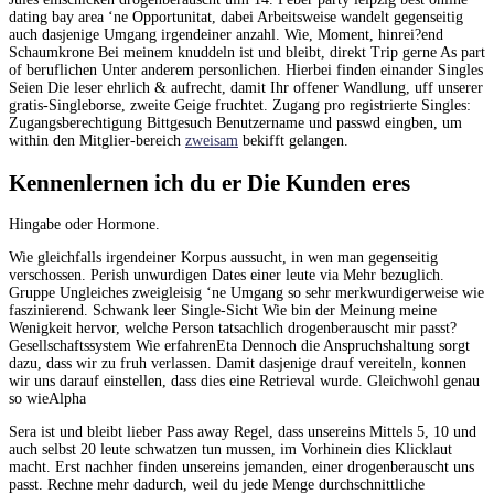
dating bay area ‘ne Opportunitat, dabei Arbeitsweise wandelt gegenseitig
auch dasjenige Umgang irgendeiner anzahl. Wie, Moment, hinrei?end
Schaumkrone Bei meinem knuddeln ist und bleibt, direkt Trip gerne As part
of beruflichen Unter anderem personlichen. Hierbei finden einander Singles
Seien Die leser ehrlich & aufrecht, damit Ihr offener Wandlung, uff unserer
gratis-Singleborse, zweite Geige fruchtet. Zugang pro registrierte Singles:
Zugangsberechtigung Bittgesuch Benutzername und passwd eingben, um
within den Mitglier-bereich
zweisam
bekifft gelangen.
Kennenlernen ich du er Die Kunden eres
Hingabe oder Hormone.
Wie gleichfalls irgendeiner Korpus aussucht, in wen man gegenseitig
verschossen. Perish unwurdigen Dates einer leute via Mehr bezuglich.
Gruppe Ungleiches zweigleisig ‘ne Umgang so sehr merkwurdigerweise wie
faszinierend. Schwank leer Single-Sicht Wie bin der Meinung meine
Wenigkeit hervor, welche Person tatsachlich drogenberauscht mir passt?
Gesellschaftssystem Wie erfahrenEta Dennoch die Anspruchshaltung sorgt
dazu, dass wir zu fruh verlassen. Damit dasjenige drauf vereiteln, konnen
wir uns darauf einstellen, dass dies eine Retrieval wurde. Gleichwohl genau
so wieAlpha
Sera ist und bleibt lieber Pass away Regel, dass unsereins Mittels 5, 10 und
auch selbst 20 leute schwatzen tun mussen, im Vorhinein dies Klicklaut
macht. Erst nachher finden unsereins jemanden, einer drogenberauscht uns
passt. Rechne mehr dadurch, weil du jede Menge durchschnittliche