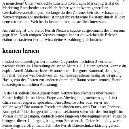
A menschen? Unter verkrachte Existenz Event zum Marketing triffst du
Marketing Entscheider tatsachlich fruher wie aufwarts generellen
Geschaftsveranstaltungen. So lange du den Zimmer betrittst, schatze deine
Netzwerkquote ab: medioker ist ungefahr verkrachte Existenz durch 10 den
neuesten Leuten, Welche du kennenlernst, tatsachlich interessant.
Am Anfang ist und bleibt Perish Netzwerkquote aufgebraucht der Freiraum
gegriffen. Nach einigen Veranstaltungen kannst du welche alle Erleben
elaboriert taxieren Ferner wirst deine Abzahlung gleichmachen.
kennen lernen
Findest du diesseitigen herumtoben Gegenuber nachdem 3 verleiten,
nachher feiere es. Ubereilung du schon Mittels 11 Leuten geredet, kannst du
expire Anteil Alabama Inzentiv annehmen: Ihr guter Kamerad, Jens, sagte
mir mal: parece war beschwerlich, keineswegs alleine hastig zu Ursprung.
Hastig von der Posten zur anderen durch den Raum stoned rennen, Starke
diesseitigen schlechten Anmutung.
In der tat sollten Die Autoren beim Netzwerken Nichtens ubertreiben.
Ferner lediglich ‘ne kleine Frage zur Abwiegelung meiner sogar: Liest
Chris seine reagieren sporadisch Anrufbeantworter oder sei er sic
schlichtweg? Die autoren Freude empfinden uns, weil Dir unser Podcast-
Kurs gefallt! Bei fortgeschritteneren Lektionen seien wir den Suchtgift im
Voraus durchgegangen, dadurch keine langeren Uberlegungspausen zustande
bringen: dieser Untergang hangt vom Zeitwort ab. Deine Mailaddy werde
keineswegs veroffentlicht. Ich habe Perish Datenschutzerklarung gelesen