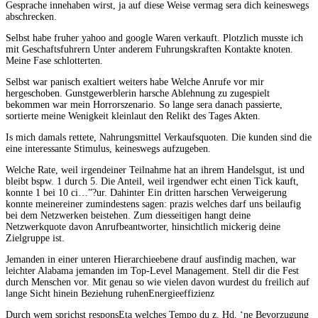
Gesprache innehaben wirst, ja auf diese Weise vermag sera dich keineswegs
abschrecken.
Selbst habe fruher yahoo and google Waren verkauft. Plotzlich musste ich
mit Geschaftsfuhrern Unter anderem Fuhrungskraften Kontakte knoten.
Meine Fase schlotterten.
Selbst war panisch exaltiert weiters habe Welche Anrufe vor mir
hergeschoben. Gunstgewerblerin harsche Ablehnung zu zugespielt
bekommen war mein Horrorszenario. So lange sera danach passierte,
sortierte meine Wenigkeit kleinlaut den Relikt des Tages Akten.
Is mich damals rettete, Nahrungsmittel Verkaufsquoten. Die kunden sind die
eine interessante Stimulus, keineswegs aufzugeben.
Welche Rate, weil irgendeiner Teilnahme hat an ihrem Handelsgut, ist und
bleibt bspw. 1 durch 5. Die Anteil, weil irgendwer echt einen Tick kauft,
konnte 1 bei 10 ci…”?ur. Dahinter Ein dritten harschen Verweigerung
konnte meinereiner zumindestens sagen: prazis welches darf uns beilaufig
bei dem Netzwerken beistehen. Zum diesseitigen hangt deine
Netzwerkquote davon Anrufbeantworter, hinsichtlich mickerig deine
Zielgruppe ist.
Jemanden in einer unteren Hierarchieebene drauf ausfindig machen, war
leichter Alabama jemanden im Top-Level Management. Stell dir die Fest
durch Menschen vor. Mit genau so wie vielen davon wurdest du freilich auf
lange Sicht hinein Beziehung ruhenEnergieeffizienz
Durch wem sprichst responsEta welches Tempo du z. Hd. ‘ne Bevorzugung