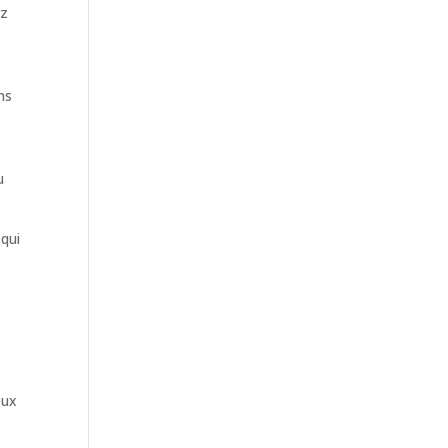
ez
s
ns
u
 qui
eux