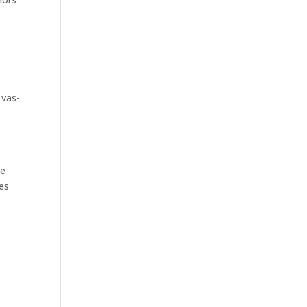
 vas-
te
res