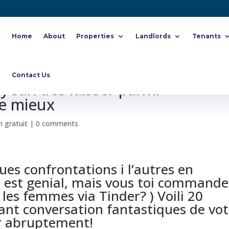
Home
About
Properties
Landlords
Tenants
 aux filles Avec Tinder? ) 20
Contact Us
eux des laisser parmi
e mieux
n gratuit
|
0 comments
ues confrontations i l’autres en
l est genial, mais vous toi commande
es femmes via Tinder? ) Voili 20
nt conversation fantastiques de vot
r abruptement!