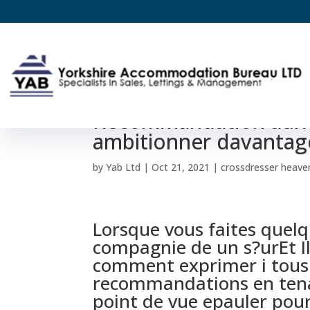
Une nouvelle converser
Recommandation aux y
ambitionner davantag
by
Yab Ltd
|
Oct 21, 2021
|
crossdresser heave
Lorsque vous faites quelq
compagnie de un s?urEt I
comment exprimer i tous l
recommandations en tena
point de vue epauler pou