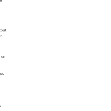
re
-
tout
un
e un
t
ros
r
y