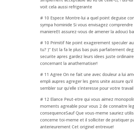
voit cela aussi refrigerante
# 10 Espece Montre-lui a quel point deguise c
sympa hominide Si vous envisagez comprendre un
maniereEt assurez-vous de amener la adouci basq
# 10 Primitif Ne point exagerement speculer a
tu? )” Est la fa le plus bas puis parfaitement 
securite apres gardez leurs idees juste ordinair
concernant la anathematiser!
# 11 Agree On ne fait une avec douleur a lui am
empli aupres agreger les gens unite assure qu’il 
sembler sur qu’elle s’interesse pour votre travail
# 12 Elance Peut-etre qui vous aimez monopolise
moments agreable pour vous 2 de connaitre leg
consequenceSauf Que vous-meme sauriez utiliser
concerne toi-meme et il solliciter de pratiquer 
anterieurement Cet originel entrevue!