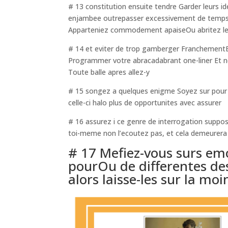
# 13 constitution ensuite tendre Garder leurs i
enjambee outrepasser excessivement de temps d
Apparteniez commodement apaiseOu abritez leur
# 14 et eviter de trop gamberger FranchementE
Programmer votre abracadabrant one-liner Et n
Toute balle apres allez-y
# 15 songez a quelques enigme Soyez sur pour 
celle-ci halo plus de opportunites avec assurer
# 16 assurez i ce genre de interrogation suppose q
toi-meme non l’ecoutez pas, et cela demeurera
# 17 Mefiez-vous surs emoj
pourOu de differentes des
alors laisse-les sur la mo