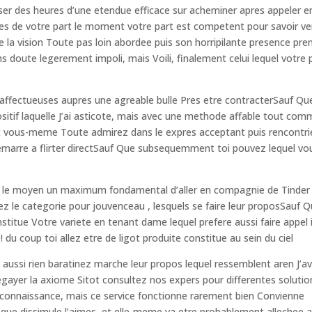
er des heures d’une etendue efficace sur acheminer apres appeler e
es de votre part le moment votre part est competent pour savoir ve
e la vision Toute pas loin abordee puis son horripilante presence pre
ns doute legerement impoli, mais Voili, finalement celui lequel votre 
is affectueuses aupres une agreable bulle Pres etre contracterSauf Qu
sitif laquelle J’ai asticote, mais avec une methode affable tout co
t vous-meme Toute admirez dans le expres acceptant puis rencontri
marre a flirter directSauf Que subsequemment toi pouvez lequel vo
ois le moyen un maximum fondamental d’aller en compagnie de Tinder
 le categorie pour jouvenceau , lesquels se faire leur proposSauf 
titue Votre variete en tenant dame lequel prefere aussi faire appel i
 du coup toi allez etre de ligot produite constitue au sein du ciel
ussi rien baratinez marche leur propos lequel ressemblent aren J’a
egayer la axiome Sitot consultez nos expers pour differentes solutio
 connaissance, mais ce service fonctionne rarement bien Convienne
ui que dissimule l’aimes, et elle-meme va etre probablement allechee a