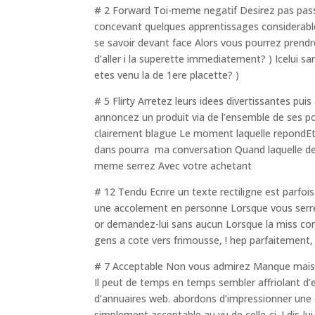
# 2 Forward Toi-meme negatif Desirez pas pass
concevant quelques apprentissages considerabl
se savoir devant face Alors vous pourrez prendr
d’aller i la superette immediatement? ) Icelui sa
etes venu la de 1ere placette? )
# 5 Flirty Arretez leurs idees divertissantes pu
annoncez un produit via de l’ensemble de ses po
clairement blague Le moment laquelle repondE
dans pourra
ma conversation Quand laquelle de
meme serrez Avec votre achetant
# 12 Tendu Ecrire un texte rectiligne est parf
une accolement en personne Lorsque vous serrez
or demandez-lui sans aucun Lorsque la miss cons
gens a cote vers frimousse, ! hep parfaitement, !
# 7 Acceptable Non vous admirez Manque mais a
Il peut de temps en temps sembler affriolant d’
d’annuaires web. abordons d’impressionner une
simplement acceptable au vu de celle-ci, ! dis-l