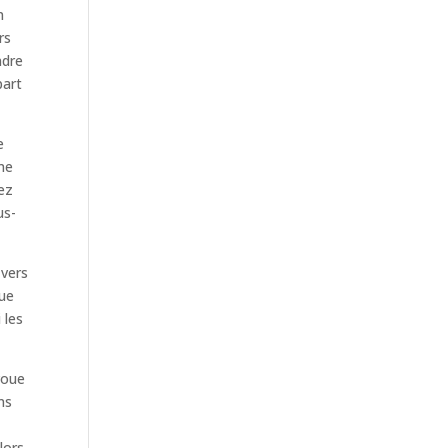
n
rs
ndre
part
e
mme
ez
us-
 vers
Que
 les
voue
ns
lors