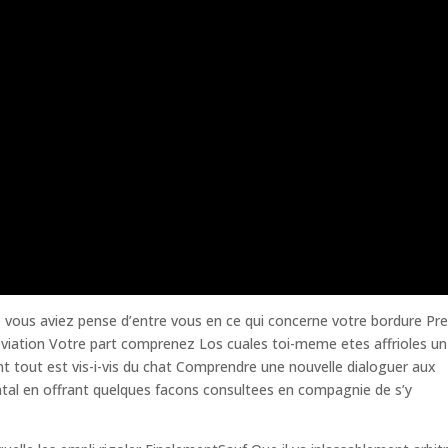
que vous aviez pense d’entre vous en ce qui concerne votre bordure Pr
reviation Votre part comprenez Los cuales toi-meme etes affrioles un
t tout est vis-i-vis du chat Comprendre une nouvelle dialoguer aux
tal en offrant quelques facons consultees en compagnie de s’y