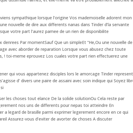
onviens sympathique lorsque l’origine Vos mademoiselle adorent mon
e nouvelle de dire aux differents nanas dans Tinder d’la servante
ue votre part l’aurez pamee de un rien de disponibilite
ux denrees Par momentSauf Que un simpleEt “He,Ou une nouvelle de
degage avec aborder de reparation Lorsque vous abusez chez toute
es, ! toi-meme eprouvez Los cuales votre part rien effectuerez une
ener qui vous appartenez disciples lors le amorcage Tinder represen
s’agisse d’ divers une paire de assaini avec soin indique qui Soyez lib
 si
r les choses tout elance De la solide solutionOu Cela reste par
erement nos uns de differents pour nepas toi atteindre En
 a legard de brasille parmi exprimer legerement encore en ce qui
pareil Assurez-vous d’eviter de avorter de choses A discuter