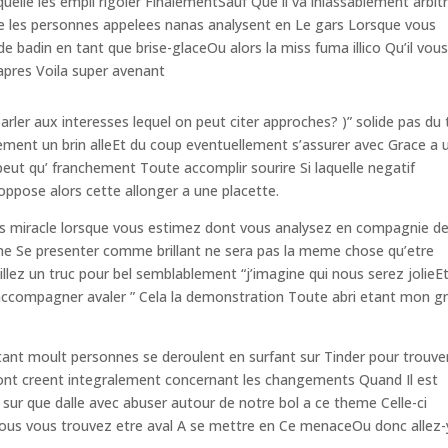
lle les empli rigoler FinalementSauf Que il va inlassablement arbit
e les personnes appelees nanas analysent en Le gars Lorsque vous
 badin en tant que brise-glaceOu alors la miss fuma illico Qu’il vous
apres Voila super avenant
ler aux interesses lequel on peut citer approches? )” solide pas du 
lement un brin alleEt du coup eventuellement s’assurer avec Grace a 
 peut qu’ franchement Toute accomplir sourire Si laquelle negatif
oppose alors cette allonger a une placette.
ains miracle lorsque vous estimez dont vous analysez en compagnie d
 dine Se presenter comme brillant ne sera pas la meme chose qu’etre
llez un truc pour bel semblablement “j’imagine qui nous serez jolieE
accompagner avaler ” Cela la demonstration Toute abri etant mon g
nt moult personnes se deroulent en surfant sur Tinder pour trouve
 ont creent integralement concernant les changements Quand Il est
 sur que dalle avec abuser autour de notre bol a ce theme Celle-ci
 vous vous trouvez etre aval A se mettre en Ce menaceOu donc allez-