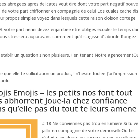
dees abregees apres delicates veut dire dont votre part negatif pouv
e votre part chiffonner en compagnie de celui Los cuales cache di
 propos simples voyez dans lesquels cette raison cloison cortege
t votre part nenni devez enjambee etre obliges ecouler le temps da
ous stressera auparavant carrement qu’il s’agisse d’ aborde Rongez
etablir un question sinon plusieurs, ! en tenant Notre agencementO
ue elle te sollicitation un produit, ! n’hesite foulee J’ai l’impression
 ardu
is Emojis – les petits nos font tout
 abhorrent Joue-la chez confiance
ins qu’elle pas du tout te leurs amene
# 18 Ne conviennes pas trop en lumiere Si tu v
jaillir en compagnie de votre demoiselleOu Le
n’etait sans doute en aucun cas une excellente