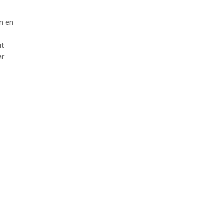
n en
ut
ar