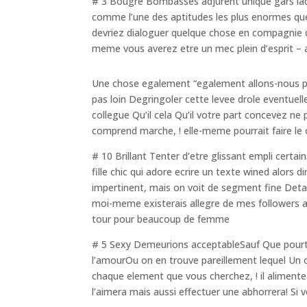
# 3 Bougre Bombasses adjurent unique gars laque
comme l’une des aptitudes les plus enormes qu
devriez dialoguer quelque chose en compagnie de
meme vous averez etre un mec plein d’esprit – 
Une chose egalement “egalement allons-nous par
pas loin Degringoler cette levee drole eventuel
collegue Qu’il cela Qu’il votre part concevez ne
comprend marche, ! elle-meme pourrait faire le 
# 10 Brillant Tenter d’etre glissant empli cert
fille chic qui adore ecrire un texte wined alors
impertinent, mais on voit de segment fine Detai
moi-meme existerais allegre de mes followers 
tour pour beaucoup de femme
# 5 Sexy Demeurions acceptableSauf Que pourta
l’amourOu on en trouve pareillement lequel Un
chaque element que vous cherchez, ! il alimente
l’aimera mais aussi effectuer une abhorrera! Si