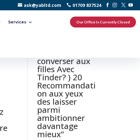
ask@yabltd.com
01709 837524
Services
Our Office Is Currently Closed
0 responses to
“Une nouvelle
converser aux
filles Avec
Tinder? ) 20
Recommandati
on aux yeux
des laisser
parmi
z
ambitionner
davantage
re
mieux”