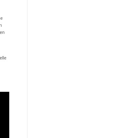
s
ee
an
 en
elle