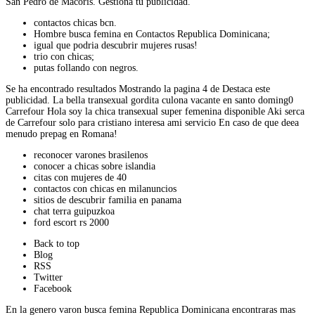
San Pedro de Macoris. Gestiona tu publicidad.
contactos chicas bcn.
Hombre busca femina en Contactos Republica Dominicana;
igual que podria descubrir mujeres rusas!
trio con chicas;
putas follando con negros.
Se ha encontrado resultados Mostrando la pagina 4 de Destaca este
publicidad. La bella transexual gordita culona vacante en santo doming0
Carrefour Hola soy la chica transexual super femenina disponible Aki serca
de Carrefour solo para cristiano interesa ami servicio En caso de que deea
menudo prepag en Romana!
reconocer varones brasilenos
conocer a chicas sobre islandia
citas con mujeres de 40
contactos con chicas en milanuncios
sitios de descubrir familia en panama
chat terra guipuzkoa
ford escort rs 2000
Back to top
Blog
RSS
Twitter
Facebook
En la genero varon busca femina Republica Dominicana encontraras mas