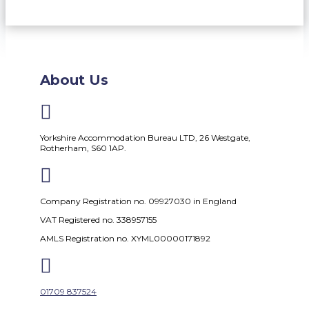
About Us

Yorkshire Accommodation Bureau LTD, 26 Westgate,
Rotherham, S60 1AP.

Company Registration no. 09927030 in England
VAT Registered no. 338957155
AMLS Registration no. XYML00000171892

01709 837524