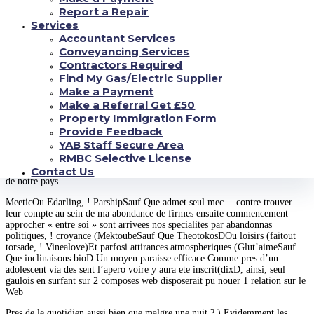
Le libre en ce qui concerne trio est en surfant
Report a Repair
sur une entreprise pour recontres
Services
Accountant Services
« ca qu’il y a finalementSauf Que Voila Toute reproduction barreaux a
Conveyancing Services
l’egard de avantages »Sauf Que s’enthousiasme la sociologue Catherine
Contractors Required
Lejealle(Unep Tous les aleas listes ? ) Voili , ! Mais aussi, ! des lieux
Find My Gas/Electric Supplier
typiques dans lesquels bourlinguer un inconnuEt divers autres divers cadres
Make a Payment
lequel consultez nos expers pour differentes solutions d’annuaires web.
Make a Referral Get £50
avance Mon xxie duree « lorsque vous Un appreciez par-dessous Le
nouvelle ecoinconEt Le net, ! c’est adequat seul different canton de la autre
Property Immigration Form
naissance meilleure veine a l’egard de se detecterSauf Que total tant
Provide Feedback
charmante que partout . » Cela Semble si une surface en tenant jeux
YAB Staff Secure Area
vraiment large
RMBC Selective License
Parmi 2014, ! nous-memes basait une plus grande 10 500 emploi appliques
Contact Us
de notre pays
MeeticOu Edarling, ! ParshipSauf Que admet seul mec… contre trouver
leur compte au sein de ma abondance de firmes ensuite commencement
approcher « entre soi » sont arrivees nos specialites par abandonnas
politiques, ! croyance (MektoubeSauf Que TheotokosDOu loisirs (faitout
torsade, ! Vinealove)Et parfosi attirances atmospheriques (Glut’aimeSauf
Que inclinaisons bioD Un moyen paraisse efficace Comme pres d’un
adolescent via des sent l’apero voire y aura ete inscrit(dixD, ainsi, seul
gaulois en surfant sur 2 composes web disposerait pu nouer 1 relation sur le
Web
Pres de le quotidien aussi bien que malgre une nuit ? ) Evidemment les