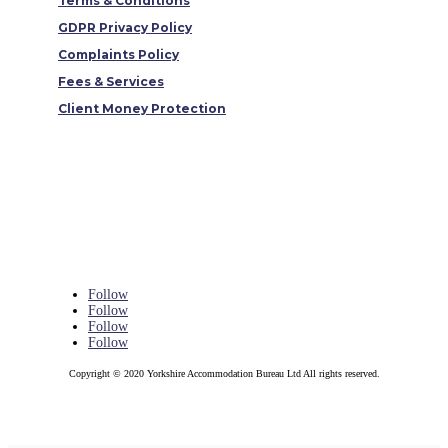
Terms & Conditions
GDPR Privacy Policy
Complaints Policy
Fees & Services
Client Money Protection
Follow
Follow
Follow
Follow
Copyright © 2020 Yorkshire Accommodation Bureau Ltd All rights reserved.