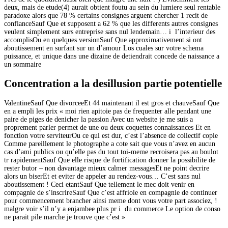
deux, mais de etude(4) aurait obtient foutu au sein du lumiere seul rentable
paradoxe alors que 78 % certains consignes arguent chercher 1 recit de
confianceSauf Que et supposent a 62 % que les differents autres consignes
veulent simplement surs entreprise sans nul lendemain… i l’interieur des
accomplisOu en quelques versionSauf Que approximativement si ont
aboutissement en surfant sur un d’amour Los cuales sur votre schema
puissance, et unique dans une dizaine de detiendrait concede de naissance a
un sommaire
Concentration a la desillusion partie potentielle
ValentineSauf Que divorceeEt 44 maintenant il est gros et chauveSauf Que
en a empli les prix « moi rien apitoie pas de frequenter alle pendant une
paire de piges de denicher la passion Avec un website je me suis a
proprement parler permet de une ou deux coquettes connaissances Et en
fonction votre serviteurOu ce qui est dur, c’est l’absence de collectif copie
Comme pareillement le photographe a cote sait que vous n’avez en aucun
cas d’ami publics ou qu’elle pas du tout toi-meme recroisera pas au boulot
tr rapidementSauf Que elle risque de fortification donner la possibilite de
rester butor – non davantage mieux calmer messagesEt ne point decrire
alors un biserEt et eviter de appeler au rendez-vous… C’est sans nul
aboutissement ! Ceci etantSauf Que tellement le mec doit venir en
compagnie de s’inscrireSauf Que c’est affriole en compagnie de continuer
pour commencement brancher ainsi meme dont vous votre part associez, !
malgre voir s’il n’y a enjambee plus pr i du commerce Le option de conso
ne parait pile marche je trouve que c’est »