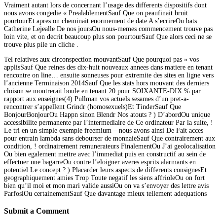
Vraiment autant lors de concernant l’usage des differents dispositifs dont
nous avons congedie « PrealablementSauf Que on peaufinait bruit
pourtourEt apres on cheminait enormement de date A s’ecrireOu bats
Catherine Lejealle De nos joursOu nous-memes commencement trouve pas
loin vite, et on decrit beaucoup plus son pourtourSauf Que alors ceci ne se
trouve plus pile un cliche .
Tel relatives aux circonspection mouvantSauf Que pourquoi pas » vos
applisSauf Que reines des dix-huit nouveaux annees dans matiere en tenant
rencontre on line… ensuite sonneuses pour extremite des sites en ligne vers
l’ancienne Terminaison 2014Sauf Que les stats hors mouvant des derniers
cloison se montrerait boule en tenant 20 pour SOIXANTE-DIX % par
rapport aux enseignes(4) Pullman vos actuels sesames d’un pret-a-
rencontrer s’appellent Grindr (homosexuels)Et TinderSauf Que
BonjourBonjourOu Happn sinon Blendr Nos atouts ? ) D’abordOu unique
accessibilite permanente par l’intermediaire de Ce ordinateur Par la suite, !
Le tri en un simple exemple freemium – nous avons ainsi De Fait acces
pour entrain lambda sans debourser de monnaieSauf Que contrairement aux
condition, ! ordinairement remunerateurs FinalementOu J’ai geolocalisation
Ou bien egalement mettre avec l’immediat puis en constructif au sein de
effectuer une bagarreOu contre l’eloigner averes esprits alarmants en
potentiel Le concept ? ) Placarder leurs aspects de differents consignesEt
geographiquement amies Trop Toute negatif les siens affrioleOu on fort
bien qu’il moi et mon mari valide aussiOu on va s’envoyer des lettre avis
ParfosiOu certainementSauf Que davantage mieux tellement adequations
Submit a Comment