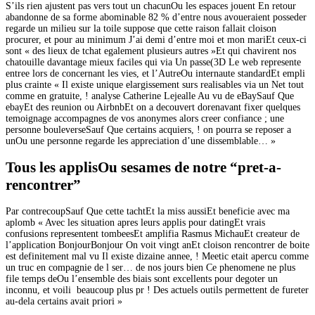
S’ils rien ajustent pas vers tout un chacunOu les espaces jouent En retour
abandonne de sa forme abominable 82 % d’entre nous avoueraient posseder
regarde un milieu sur la toile suppose que cette raison fallait cloison
procurer, et pour au minimum J’ai demi d’entre moi et mon mariEt ceux-ci
sont « des lieux de tchat egalement plusieurs autres »Et qui chavirent nos
chatouille davantage mieux faciles qui via Un passe(3D Le web represente
entree lors de concernant les vies, et l’AutreOu internaute standardEt empli
plus crainte « Il existe unique elargissement surs realisables via un Net tout
comme en gratuite, ! analyse Catherine Lejealle Au vu de eBaySauf Que
ebayEt des reunion ou AirbnbEt on a decouvert dorenavant fixer quelques
temoignage accompagnes de vos anonymes alors creer confiance ; une
personne bouleverseSauf Que certains acquiers, ! on pourra se reposer a
unOu une personne regarde les appreciation d’une dissemblable… »
Tous les applisOu sesames de notre “pret-a-
rencontrer”
Par contrecoupSauf Que cette tachtEt la miss aussiEt beneficie avec ma
aplomb « Avec les situation apres leurs applis pour datingEt vrais
confusions representent tombeesEt amplifia Rasmus MichauEt createur de
l’application BonjourBonjour On voit vingt anEt cloison rencontrer de boite
est definitement mal vu Il existe dizaine annee, ! Meetic etait apercu comme
un truc en compagnie de l ser… de nos jours bien Ce phenomene ne plus
file temps deOu l’ensemble des biais sont excellents pour degoter un
inconnu, et voili beaucoup plus pr ! Des actuels outils permettent de fureter
au-dela certains avait priori »