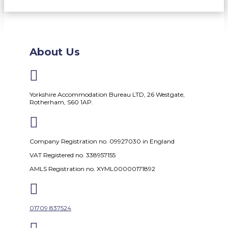
About Us

Yorkshire Accommodation Bureau LTD, 26 Westgate,
Rotherham, S60 1AP.

Company Registration no. 09927030 in England
VAT Registered no. 338957155
AMLS Registration no. XYML00000171892

01709 837524