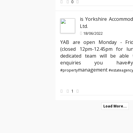
0
is Yorkshire Accommod
Ltd.
18/06/2022
YAB are open Monday - Fri
(closed 12pm-12.45pm for lu
dedicated team will be able t
enquiries you hav
management
#property
#estateagenc
1
Load More...