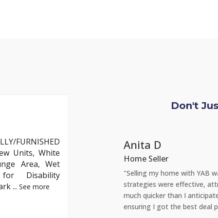
Don't Ju
LLY/FURNISHED
Anita D
ew Units, White
Home Seller
unge Area, Wet
bout finding the right place within my
"Selling my home with YAB wa
or Disability
s listened to my needs and helped me
strategies were effective, att
Park
...
See more
 we found the perfect match. Their
much quicker than I anticipa
nvaluable. I couldn’t recommend them
ensuring I got the best deal 