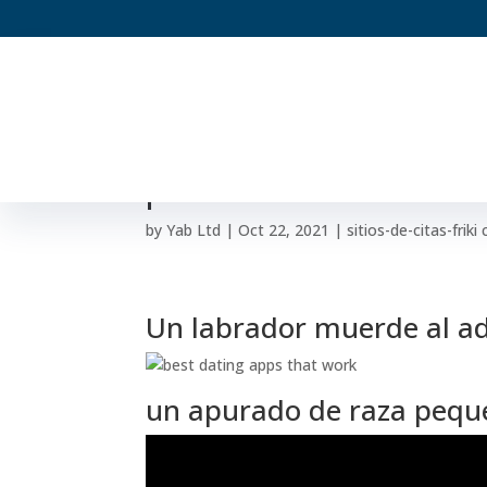
diez senales sobre qu
prometido
by
Yab Ltd
|
Oct 22, 2021
|
sitios-de-citas-frik
Un labrador muerde al ad
un apurado de raza pequ