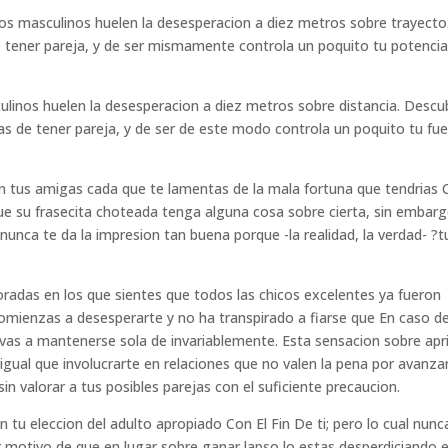
os masculinos huelen la desesperacion a diez metros sobre trayecto
 tener pareja, y de ser mismamente controla un poquito tu potencia
linos huelen la desesperacion a diez metros sobre distancia. Descu
 de tener pareja, y de ser de este modo controla un poquito tu fu
en tus amigas cada que te lamentas de la mala fortuna que tendrias
ue su frasecita choteada tenga alguna cosa sobre cierta, sin embarg
nunca te da la impresion tan buena porque -la realidad, la verdad- ?t
radas en los que sientes que todos las chicos excelentes ya fueron
omienzas a desesperarte y no ha transpirado a fiarse que En caso d
 vas a mantenerse sola de invariablemente. Esta sensacion sobre apr
igual que involucrarte en relaciones que no valen la pena por avanza
in valorar a tus posibles parejas con el suficiente precaucion.
 tu eleccion del adulto apropiado Con El Fin De ti; pero lo cual nunc
r motivo de que en lugar sobre ganar lapso lo estas desperdiciando 