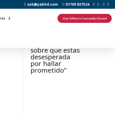
ask@yabltd.com
01709 837524
nts
Our Office Is Currently Closed
0 responses to
“diez senales
sobre que estas
desesperada
por hallar
prometido”