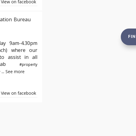
View on facebook
ation Bureau
FI
day 9am-4.30pm
nch) where our
o assist in all
e#yab
#property
...
See more
y
View on facebook