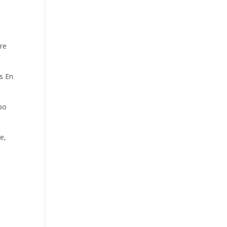
bre
s En
mpo
e,