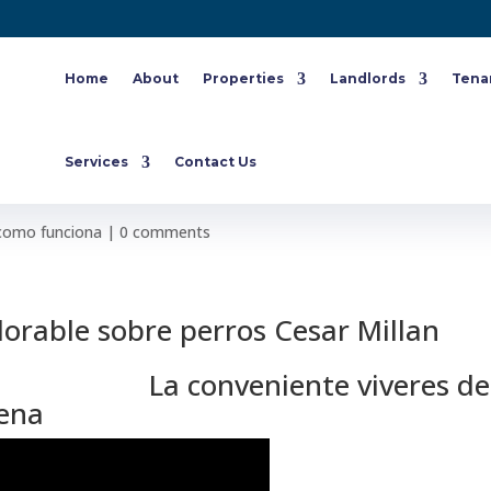
Home
About
Properties
Landlords
Tena
e estas desesperada por hallar
Services
Contact Us
i como funciona
|
0 comments
orable sobre perros Cesar Millan
La conveniente viveres de
ena