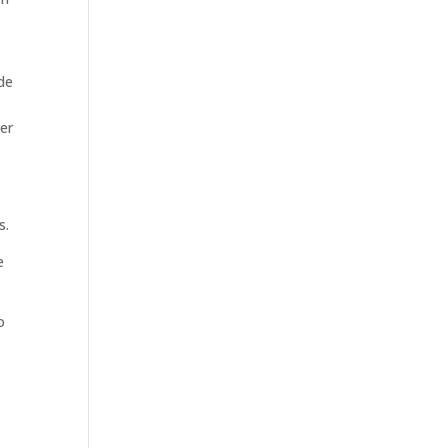
s
 de
er
s.
e
o