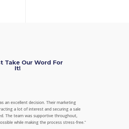
st Take Our Word For
It!
Richard G
Home Buyer
s an excellent decision. Their marketing
"Buying a home can
racting a lot of interest and securing a sale
and exciting. Their
ted. The team was supportive throughout,
guided us through e
possible while making the process stress-free."
dream home thanks t