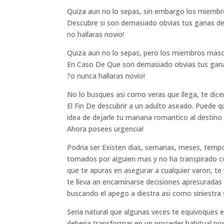
Quiza aun no lo sepas, sin embargo los miembr
Descubre si son demasiado obvias tus ganas de
no hallaras novio!
Quiza aun no lo sepas, pero los miembros mascu
En Caso De Que son demasiado obvias tus ganas
?o nunca hallaras novio!
No lo busques asi como veras que llega, te dic
El Fin De descubrir a un adulto aseado. Puede q
idea de dejarle tu manana romantico al destino 
Ahora posees urgencia!
Podria ser Existen dias, semanas, meses, tempo
tomados por alguien mas y no ha transpirado c
que te apuras en asegurar a cualquier varon, te
te lleva an encaminarse decisiones apresuradas 
buscando el apego a diestra asi como siniestra s
Seria natural que algunas veces te equivoques en
deberia transformar en un proceder habitual po