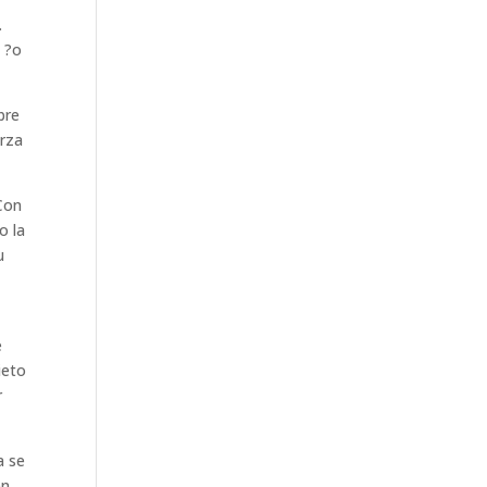
.
 ?o
bre
erza
 Con
o la
u
e
ieto
r
a se
en