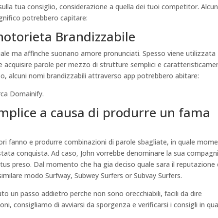
sulla tua consiglio, considerazione a quella dei tuoi competitor. Alcun
gnifico potrebbero capitare:
notorieta Brandizzabile
tuale ma affinche suonano amore pronunciati. Spesso viene utilizzata
 acquisire parole per mezzo di strutture semplici e caratteristicame
caso, alcuni nomi brandizzabili attraverso app potrebbero abitare:
irca Domainify.
semplice a causa di produrre un fama
ri fanno e produrre combinazioni di parole sbagliate, in quale mom
 stata conquista. Ad caso, John vorrebbe denominare la sua compagn
tus preso. Dal momento che ha gia deciso quale sara il reputazione 
similare modo Surfway, Subwey Surfers or Subvay Surfers.
 un passo addietro perche non sono orecchiabili, facili da dire
i, consigliamo di avviarsi da sporgenza e verificarsi i consigli in qu