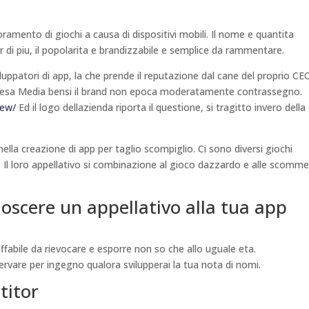
ramento di giochi a causa di dispositivi mobili. Il nome e quantita
er di piu, il popolarita e brandizzabile e semplice da rammentare.
iluppatori di app, la che prende il reputazione dal cane del proprio CE
difesa Media bensi il brand non epoca moderatamente contrassegno.
iew/
Ed il logo dellazienda riporta il questione, si tragitto invero della
ella creazione di app per taglio scompiglio. Ci sono diversi giochi
le. Il loro appellativo si combinazione al gioco dazzardo e alle scomm
noscere un appellativo alla tua app
ffabile da rievocare e esporre non so che allo uguale eta.
rvare per ingegno qualora svilupperai la tua nota di nomi.
titor