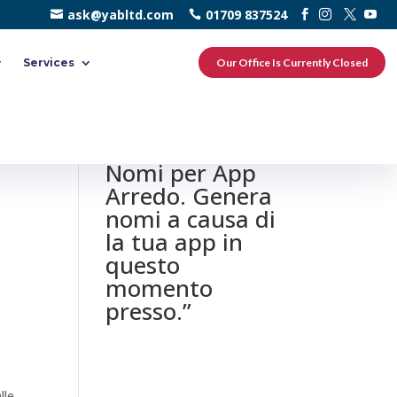
ask@yabltd.com
01709 837524
Services
Our Office Is Currently Closed
0 responses to
“Dinamo di
Nomi per App
Arredo. Genera
nomi a causa di
la tua app in
questo
momento
presso.”
lle