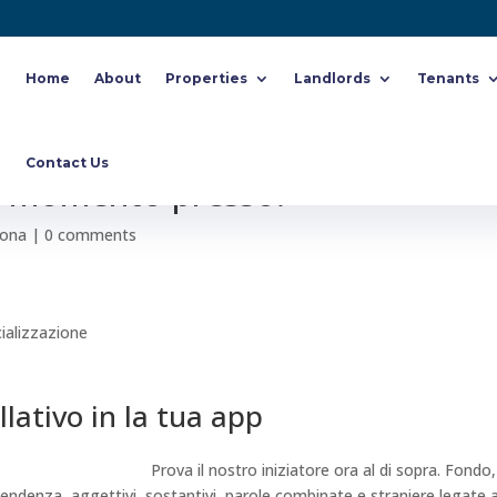
Home
About
Properties
Landlords
Tenants
pp Arredo. Genera nomi a causa
Contact Us
to momento presso.
iona
|
0 comments
ializzazione
lativo in la tua app
Prova il nostro iniziatore ora al di sopra. Fondo,
i tendenza, aggettivi, sostantivi, parole combinate e straniere legate a