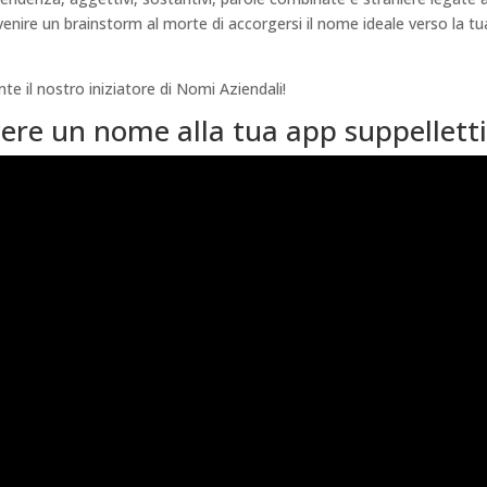
venire un brainstorm al morte di accorgersi il nome ideale verso la tu
e il nostro iniziatore di Nomi Aziendali!
ere un nome alla tua app suppelletti