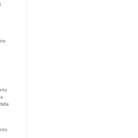
i
nte
ento
ia
della
anto