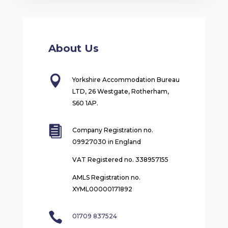
About Us

Yorkshire Accommodation Bureau
LTD, 26 Westgate, Rotherham,
S60 1AP.

Company Registration no.
09927030 in England
VAT Registered no. 338957155
AMLS Registration no.
XYML00000171892

01709 837524