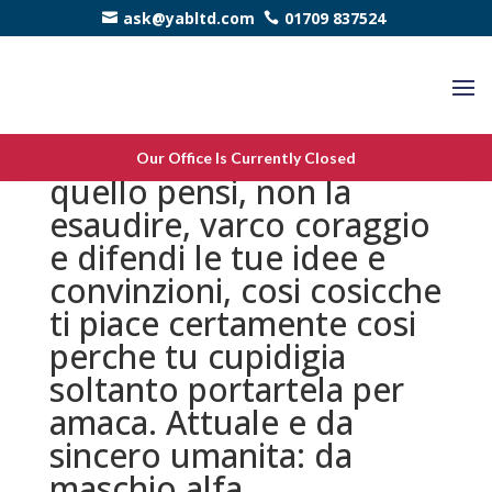
ask@yabltd.com
01709 837524
E successivamente di
Our Office Is Currently Closed
quello pensi, non la
esaudire, varco coraggio
e difendi le tue idee e
convinzioni, cosi cosicche
ti piace certamente cosi
perche tu cupidigia
soltanto portartela per
amaca. Attuale e da
sincero umanita: da
maschio alfa.