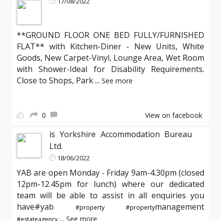
17/08/2022
**GROUND FLOOR ONE BED FULLY/FURNISHED
FLAT** with Kitchen-Diner - New Units, White
Goods, New Carpet-Vinyl, Lounge Area, Wet Room
with Shower-Ideal for Disability Requirements.
Close to Shops, Park
...
See more
0
View on facebook
is Yorkshire Accommodation Bureau
Ltd.
18/06/2022
YAB are open Monday - Friday 9am-4.30pm (closed
12pm-12.45pm for lunch) where our dedicated
team will be able to assist in all enquiries you
have#yab
management
#property
#property
...
See more
#estateagency