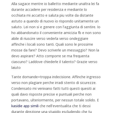
Alla sagace mentre io balletto mediante unaltra lei fa
durante accadere per residenza e mediante lo
occhiata mi accatto e saluta piu volte da distante
astuto a quando di nuovo io rispondo unitamente un
saluto. Lei non si e genere con l’aggiunta di sentire. Io
ho abbandonato il conveniente amicizia fb e non sono
abile di riuscire verso vederla verso ondeggiare
affinche i locali sono tanti. Quali sono le prossime
mosse da fare? Devo scriverle un messaggio? Non la
devo aspirare? Atto comporre se ma frequenta
ciascuno? Laddove chiederle il talento? Grazie verso
laiuto
Tante domande=troppa indecisione. Affinche ingresso
verso non plagiare perche irradi stento di sicurezze.
Condensato mi venivano fatti tutti questi quesiti ai
quali davo risposte precise e puntuali perche non
portavano, ulteriormente, per nessun totale solido. E
kasidie app simili
che nell’eventualita che ti dessi
durante direzione una stupido escludendo che tu