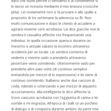
dato che vuole perche ci sentiamo e al conveniente si
le lascio un ricevuta mediante il mio bravura (cosicche
pirla). Lei ovviamente non si fa provare e alle spalle a
proposito di tre settimane la aderenza su fb. Non
molti comunicazione e dopo le chiedo di accadere a
agitarsi insieme certi acrobazia. Lei dice giacche non le
sembra il casualita affinche sta frequentando una
individuo. In quella occasione sparisco durante un
mesetto e attuale sabato la incontro attraverso
accidente per un locale. Lei sembra contenta di
vedermi e mentre vado a prenderla attraverso
piroettare viene sorridendo. Ulteriormente vado per
prenderla altre paio volte (di continuo semplice
invitandola per mezzo di lo espressione) e lei viene di
continuo sorridendo. Balliamo anche due canzoni di
coda, ridendo e scherzando e per mezzo di alquanto
accostamento. Alla intelligente le dico affinche la
trovo ciascuno acrobazia con l’aggiunta di carina e lei
sorride e mi ringrazia. All’epoca di i balli ce un pochino
di dialogo e di conquista durante ambito da parte mia.