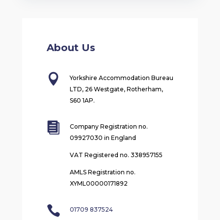
About Us

Yorkshire Accommodation Bureau
LTD, 26 Westgate, Rotherham,
S60 1AP.

Company Registration no.
09927030 in England
VAT Registered no. 338957155
AMLS Registration no.
XYML00000171892

01709 837524