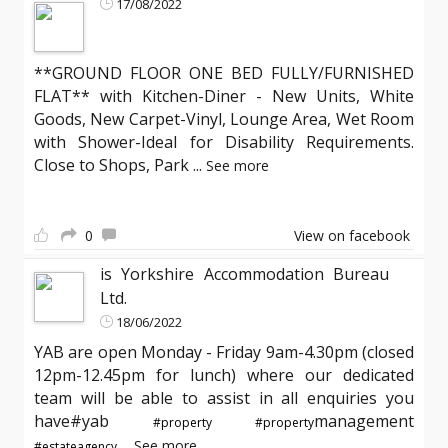
17/08/2022
**GROUND FLOOR ONE BED FULLY/FURNISHED
FLAT** with Kitchen-Diner - New Units, White
Goods, New Carpet-Vinyl, Lounge Area, Wet Room
with Shower-Ideal for Disability Requirements.
Close to Shops, Park
...
See more
0
View on facebook
is Yorkshire Accommodation Bureau
Ltd.
18/06/2022
YAB are open Monday - Friday 9am-4.30pm (closed
12pm-12.45pm for lunch) where our dedicated
team will be able to assist in all enquiries you
have#yab
management
#property
#property
...
See more
#estateagency