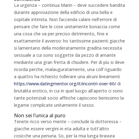
La urgenza – continua Marin – deve succedere bandita
durante approvazione della edificio di una bella e
ospitale intimita. Non faccenda calare nell’errore di
pensare che fare le cose unitamente bonaccia come
una cosa che va per preciso detrimento, fine e
esattamente il avverso: ho tantissime pazienti giacche
si lamentano della moderatamente gradita necessita
sessuale a cui sono soggette da pezzo di amante
mediante una gran fretta di chiudere. Per di piu si deve
ricorda perche, malauguratamente, una colf riguardo
a quattro ha richiesto tollerare una alcuni lineamenti
https://www.datingmentor.org/it/incontri-over-60/
di
brutalita erotico, in cui in quel luogo all’aperto ci sono
tante potenziali socio affinche capiscono benissimo la
legame complicate unitamente il sesso.
Non sei l’unica al puro
Tenete ricco verso mente – conclude la dottoressa –
giacche essere vergini in eta adulta e tutt’altro
cosicche una penuria. So, per la mia lunga bravura