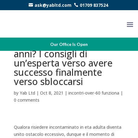
ask@yabltd.com
01709 837524
Fanciulla alle spalle i 25
Our Office Is Open
anni? I consigli di
un’esperta verso avere
successo finalmente
verso sbloccarsi
by
Yab Ltd
|
Oct 8, 2021
|
incontri-over-60 funziona
|
0 comments
Qualora risiedere incontaminato in eta adulta diventa
unito ostacolo eccessivo, dunque e il momento di