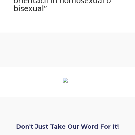
orientaciГіn homosexual o
bisexual”
Don't Just Take Our Word For It!