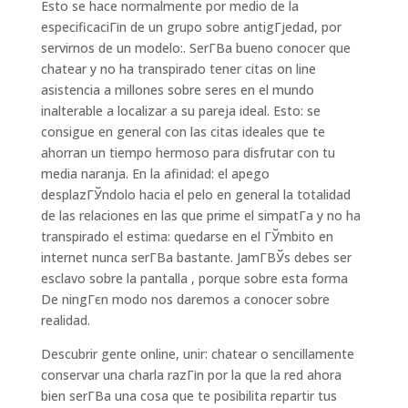
Esto se hace normalmente por medio de la
especificaciГіn de un grupo sobre antigГјedad, por
servirnos de un modelo:. SerГ­В­a bueno conocer que
chatear y no ha transpirado tener citas on line
asistencia a millones sobre seres en el mundo
inalterable a localizar a su pareja ideal. Esto: se
consigue en general con las citas ideales que te
ahorran un tiempo hermoso para disfrutar con tu
media naranja. En la afinidad: el apego
desplazГЎndolo hacia el pelo en general la totalidad
de las relaciones en las que prime el simpatГ­a y no ha
transpirado el estima: quedarse en el ГЎmbito en
internet nunca serГ­В­a bastante. JamГ­ВЎs debes ser
esclavo sobre la pantalla , porque sobre esta forma
De ningГєn modo nos daremos a conocer sobre
realidad.
Descubrir gente online, unir: chatear o sencillamente
conservar una charla razГіn por la que la red ahora
bien serГ­В­a una cosa que te posibilita repartir tus