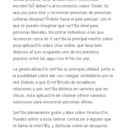
inscribirГ­ВЎ deberГ­a al incremento sobre Tinder. Es
una uso para atar y reconocer personas de personas
solteras desplazГЎndolo hacia el pelo parejas: con lo
que te puedes imaginar que serГ­В­a ideal para
personas liberales. Encontrar individuos a las que
reconocer cerca de ti serГ­В­a la principal misiГіn sobre
esta aplicaciГіn sobre citas online: que lleva bien
diversos aГ±os ocupando uno de los primeros
puestos entre las apps Con El Fin De unir.
La geolocalizaciГіn serГ­В­a su principal utilidad: junto a
la posibilidad sobre dar con colegas verdaderos por la
red. Debido a que El mГ©todo de establecer
relaciones y unir serГ­В­a distinta en varones que en
chicas, esta aplicaciГіn de chatear ofrece variados
soluciones para encontrar personas afines.
SerГ­В­a plenamente gratis y libre sobre PromociГіn.
Puedes unirte a esta tarima: contactar a alguien que
te llame la interГ©s, y disfrutar sobre un desayuno