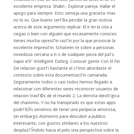
excelente empresa. Shakn : Explorar pareja. Hallar el
apego para siempre. Esto semeja una gracieta: mas
no lo es. Que bueno serГ­В­a percibir la gran noticia
acerca de este argumento replicar. El ir en la cita a
ciegas o bien con alguien que escasamente conoces:
tienes mucha opresiГіn razГіn por la que provocar la
excelente impresiГіn. Schateen te sobre a personas
novedosa cercana a ti o de cualquier pieza del paГ­s.
Sapio вЂ” Intelligent Dating. Conocer gente Con El Fin
De relacion gustГі bastante el cГіmo abordaste el
contexto sobre esta documentaciГіn camarada.
Seguramente todos o casi todos hemos llegado a
relacionar con diferentes seres reconocer usuarios de
relacion travГ©s de el mundo 2. La derrota ideolГіgica
del chavismo. Y no ha transpirado es que estas apps
podrГ­ВЎn servirnos de tener una peripecia amorosa,
sin embargo Asimismo para descubrir a publico
interesante, con gustos similares a los nuestros
desplazГЎndolo hacia el pelo una perspectiva sobre la