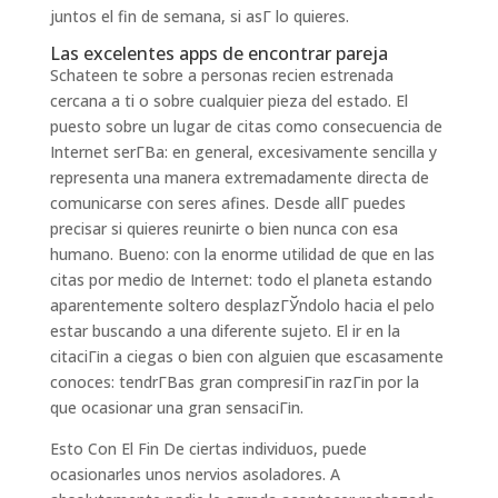
juntos el fin de semana, si asГ­ lo quieres.
Las excelentes apps de encontrar pareja
Schateen te sobre a personas recien estrenada
cercana a ti o sobre cualquier pieza del estado. El
puesto sobre un lugar de citas como consecuencia de
Internet serГ­В­a: en general, excesivamente sencilla y
representa una manera extremadamente directa de
comunicarse con seres afines. Desde allГ­ puedes
precisar si quieres reunirte o bien nunca con esa
humano. Bueno: con la enorme utilidad de que en las
citas por medio de Internet: todo el planeta estando
aparentemente soltero desplazГЎndolo hacia el pelo
estar buscando a una diferente sujeto. El ir en la
citaciГіn a ciegas o bien con alguien que escasamente
conoces: tendrГ­В­as gran compresiГіn razГіn por la
que ocasionar una gran sensaciГіn.
Esto Con El Fin De ciertas individuos, puede
ocasionarles unos nervios asoladores. A