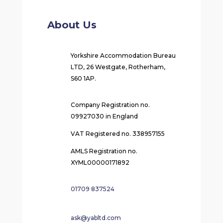
About Us
Yorkshire Accommodation Bureau
LTD, 26 Westgate, Rotherham,
S60 1AP.
Company Registration no.
09927030 in England
VAT Registered no. 338957155
AMLS Registration no.
XYML00000171892
01709 837524
ask@yabltd.com