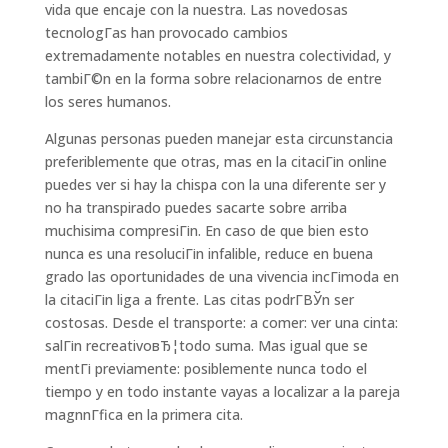
vida que encaje con la nuestra. Las novedosas
tecnologГ­as han provocado cambios
extremadamente notables en nuestra colectividad, y
tambiГ©n en la forma sobre relacionarnos de entre
los seres humanos.
Algunas personas pueden manejar esta circunstancia
preferiblemente que otras, mas en la citaciГіn online
puedes ver si hay la chispa con la una diferente ser y
no ha transpirado puedes sacarte sobre arriba
muchisima compresiГіn. En caso de que bien esto
nunca es una resoluciГіn infalible, reduce en buena
grado las oportunidades de una vivencia incГіmoda en
la citaciГіn liga a frente. Las citas podrГ­ВЎn ser
costosas. Desde el transporte: a comer: ver una cinta:
salГіn recreativoвЂ¦todo suma. Mas igual que se
mentГі previamente: posiblemente nunca todo el
tiempo y en todo instante vayas a localizar a la pareja
magnnГ­fica en la primera cita.