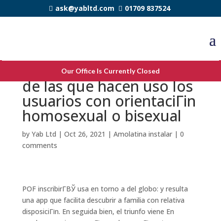
ask@yabltd.com
01709 837524
Grindr serГ­В­a el Tinder
Our Office Is Currently Closed
de las que hacen uso los
usuarios con orientaciГіn
homosexual o bisexual
by
Yab Ltd
|
Oct 26, 2021
|
Amolatina instalar
|
0
comments
POF inscribirГ­ВЎ usa en torno a del globo: y resulta
una app que facilita descubrir a familia con relativa
disposiciГіn. En seguida bien, el triunfo viene En