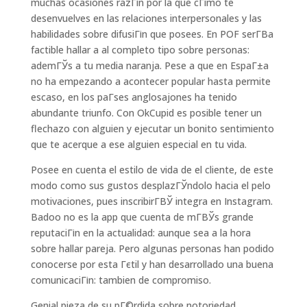
muchas ocasiones razГіn por la que cГіmo te
desenvuelves en las relaciones interpersonales y las
habilidades sobre difusiГіn que posees. En POF serГ­В­a
factible hallar a al completo tipo sobre personas:
ademГЎs a tu media naranja. Pese a que en EspaГ±a
no ha empezando a acontecer popular hasta permite
escaso, en los paГ­ses anglosajones ha tenido
abundante triunfo. Con OkCupid es posible tener un
flechazo con alguien y ejecutar un bonito sentimiento
que te acerque a ese alguien especial en tu vida.
Posee en cuenta el estilo de vida de el cliente, de este
modo como sus gustos desplazГЎndolo hacia el pelo
motivaciones, pues inscribirГ­ВЎ integra en Instagram.
Badoo no es la app que cuenta de mГ­ВЎs grande
reputaciГіn en la actualidad: aunque sea a la hora
sobre hallar pareja. Pero algunas personas han podido
conocerse por esta Гєtil y han desarrollado una buena
comunicaciГіn: tambien de compromiso.
Genial pieza de su pГ©rdida sobre notoriedad