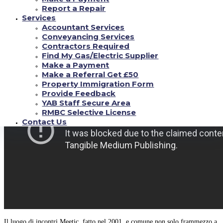
gratis.
Attualmente parliamo dei siti di incontri popolari per Italia.
Report a Repair
Services
Meetic.it: piuttosto di 2 milioni di visitatori al
Accountant Services
mese
Conveyancing Services
Contractors Required
Find My Gas/Electric Supplier
Make a Payment
Make a Referral Get £50
Property Immigration Form
Provide Feedback
YAB Staff Secure Area
RMBC Selective License
Contact Us
Il luogo di incontri Meetic, fatto nel 2001, e comune non solo frammezzo a