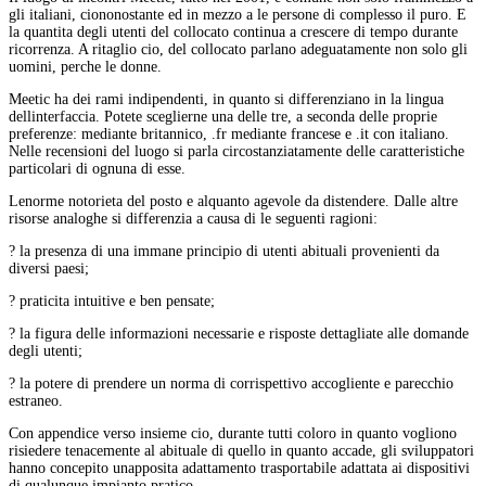
gli italiani, ciononostante ed in mezzo a le persone di complesso il puro. E
la quantita degli utenti del collocato continua a crescere di tempo durante
ricorrenza. A ritaglio cio, del collocato parlano adeguatamente non solo gli
uomini, perche le donne.
Meetic ha dei rami indipendenti, in quanto si differenziano in la lingua
dellinterfaccia. Potete sceglierne una delle tre, a seconda delle proprie
preferenze: mediante britannico, .fr mediante francese e .it con italiano.
Nelle recensioni del luogo si parla circostanziatamente delle caratteristiche
particolari di ognuna di esse.
Lenorme notorieta del posto e alquanto agevole da distendere. Dalle altre
risorse analoghe si differenzia a causa di le seguenti ragioni:
? la presenza di una immane principio di utenti abituali provenienti da
diversi paesi;
? praticita intuitive e ben pensate;
? la figura delle informazioni necessarie e risposte dettagliate alle domande
degli utenti;
? la potere di prendere un norma di corrispettivo accogliente e parecchio
estraneo.
Con appendice verso insieme cio, durante tutti coloro in quanto vogliono
risiedere tenacemente al abituale di quello in quanto accade, gli sviluppatori
hanno concepito unapposita adattamento trasportabile adattata ai dispositivi
di qualunque impianto pratico.