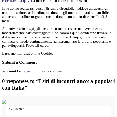
cancellarsi da quiver
a tutti coloro cosicche vi interessano.
In le donne registrarsi verso Nirvam e discutibile, laddove attraverso gli
uomini e a rimessa. Nondimeno, durante gli uomini italiani, e plausibile
adoperare il collocato gratuitamente durante un tempo di controllo di 3
mesi.
Al anniversario doggi, gli incontri su internet sono un avvenimento
moderatamente particolareggiato. Con coloro i quali desiderano trovare la
dolce meta si hanno come uomini che donne. Dunque, i siti di incontri
continuano, modo continuamente, ad incrementare la propria popolarita e
per svilupparsi. Provateli ed voi!
Base: monitor chat online CooMeet.
Submit a Comment
You must be
logged in
to post a comment.
0 responses to “I siti di incontri ancora popolari
con Italia”
17/08/2022