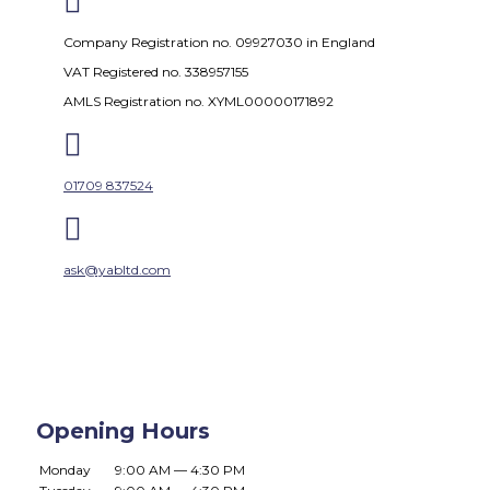

Company Registration no. 09927030 in England
VAT Registered no. 338957155
AMLS Registration no. XYML00000171892

01709 837524

ask@yabltd.com
Opening Hours
Monday
9:00 AM — 4:30 PM