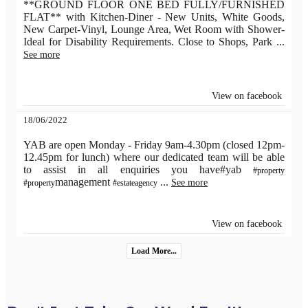
**GROUND FLOOR ONE BED FULLY/FURNISHED
FLAT** with Kitchen-Diner - New Units, White Goods,
New Carpet-Vinyl, Lounge Area, Wet Room with Shower-
Ideal for Disability Requirements. Close to Shops, Park
...
See more
View on facebook
18/06/2022
YAB are open Monday - Friday 9am-4.30pm (closed 12pm-
12.45pm for lunch) where our dedicated team will be able
to assist in all enquiries you have#yab
#property
management
...
See more
#property
#estateagency
View on facebook
Load More...