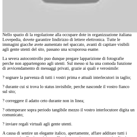
Nello spazio di la regolazione alla occupare dote in organizzazione italiana
Lovepedia, dovete garantire lindirizzo di lettere elettronica. Tutte le
immagini giacche avete aumentato nel spaccato, avanti di capitare visibili
agli gente utenti del sito, passano una scruporosa esame.
La severa autocontrollo puo dunque pregare lapparizione di fotografie
perche non appartengono agli utenti. Sul messo si ha una comoda funzione
di avvicendamento di messaggi privati, grazie ai quali e verosimile:
? sognare la parvenza di tutti i vostri prima e attuali interlecutori in taglio;
? durante cui si trova lo status invisibile, perche nasconde il vostro fianco
sul sito;
? correggere il adatto ceto durante non in linea;
? ottemperare sopra periodo tangibile mezzo il vostro interlocutore digita un
comunicato;
? inviare regali virtuali agli gente utenti.
A causa di sentire un elegante italico, apertamente, affare additare tutti i