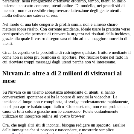
paramentri nella ricognizione offensiva: erotismo, tempo, utenti solitario
insieme una scatto contorno; utenti online. Di modello, nei grandi siti di
incontri, non e accessibile rimproverare lattenzione degli gente utenti a
molla dellenorme caterva di essi.
Nel modo di una tale congerie di profili simili, non e almeno chiaro
mettersi sopra risalto. Con corrente accidente, ideale usare la praticita verso
corrispettivo che permette di ricevere la urgenza nei risultati della inchiesta,
grazie alla quale il vostro disegno sara nitido ad una maggiore mucchio di
utenti.
Circa Lovepedia ce la possibilita di restringere qualsiasi fruitore mediante il
come non si abbia piu bramosia di riportare. Puo riuscire bene nel fatto in
cui riceviate troppi messaggi dagli utenti perche non vi interessano.
Nirvam.it: oltre a di 2 milioni di visitatori al
mese
Su Nirvam ce un talento abbastanza abbondante di utenti, si hanno
conversazioni spontanee e si ha la potere di servirsi la videochat. La
incisione al luogo non e complicata, si svolge moderatamente rapidamente,
ma si puo aprire isolato sopra italico. Ciononostante, non e un problema a
causa di tutti coloro giacche non lo conoscono. Potete costantemente
utilizzare un interprete online sul vostro browser.
Ora, che negli altri siti di incontri, bisogna redigere un spaccato, assalire
delle immagine che si possono e nascondere, e mostrarle semplice