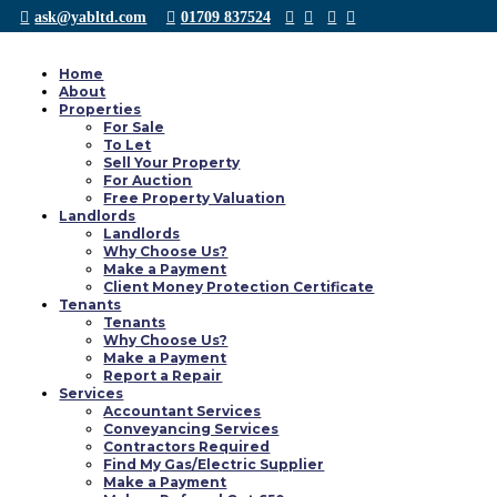
ask@yabltd.com
01709 837524
Home
About
Properties
Как найти лучшие азартные забавы в вулкан r
For Sale
To Let
Sell Your Property
by
Yab Ltd
|
Apr 3, 2021
|
Uncategorized
|
0 comments
For Auction
Большую часть людей, возможно, никогда отнюдь не чуять о целеустремл
Free Property Valuation
онлайн-казино. Volcano – наверное новость захватывающее казино, пр
Landlords
себя.
Представьте себе, что вам продоставляется возможность отступить
Landlords
дни еженедельно! Если это никак не интересно, мы отнюдь не иметь св
Why Choose Us?
Make a Payment
Client Money Protection Certificate
Tenants
Tenants
Why Choose Us?
Make a Payment
Report a Repair
Services
Accountant Services
Conveyancing Services
Contractors Required
Find My Gas/Electric Supplier
Make a Payment