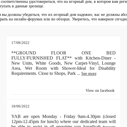
 соответственны удостовериться, что на игорный дом, в котором вам рег
ступать в данные зрелище.
 вы должны убедиться, что их игорный дом надежно, вас не должны абсо
ыть на онлайн-форумах или во обзорах. Уверитесь, что наверное сегодня
17/08/2022
**GROUND FLOOR ONE BED
FULLY/FURNISHED FLAT** with Kitchen-Diner -
New Units, White Goods, New Carpet-Vinyl, Lounge
Area, Wet Room with Shower-Ideal for Disability
Requirements. Close to Shops, Park
...
See more
View on facebook
18/06/2022
YAB are open Monday - Friday 9am-4.30pm (closed
12pm-12.45pm for lunch) where our dedicated team will
be able to assist in all enquiries you have#yab
#property