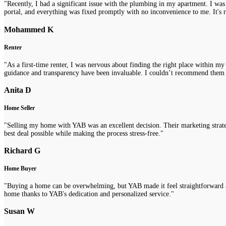
"Recently, I had a significant issue with the plumbing in my apartment. I was
portal, and everything was fixed promptly with no inconvenience to me. It's re
Mohammed K
Renter
"As a first-time renter, I was nervous about finding the right place within m
guidance and transparency have been invaluable. I couldn’t recommend them
Anita D
Home Seller
"Selling my home with YAB was an excellent decision. Their marketing strategi
best deal possible while making the process stress-free."
Richard G
Home Buyer
"Buying a home can be overwhelming, but YAB made it feel straightforward a
home thanks to YAB's dedication and personalized service."
Susan W