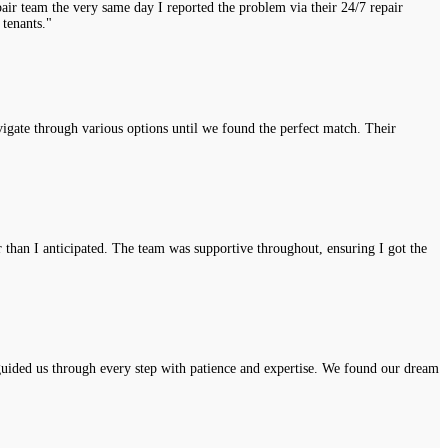
air team the very same day I reported the problem via their 24/7 repair
 tenants."
vigate through various options until we found the perfect match. Their
r than I anticipated. The team was supportive throughout, ensuring I got the
uided us through every step with patience and expertise. We found our dream