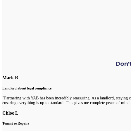
Don't
Mark R
Landlord about legal compliance
"Partnering with YAB has been incredibly reassuring. As a landlord, staying 
ensuring everything is up to standard. This gives me complete peace of mind 
Chloe L
Tenant re Repairs