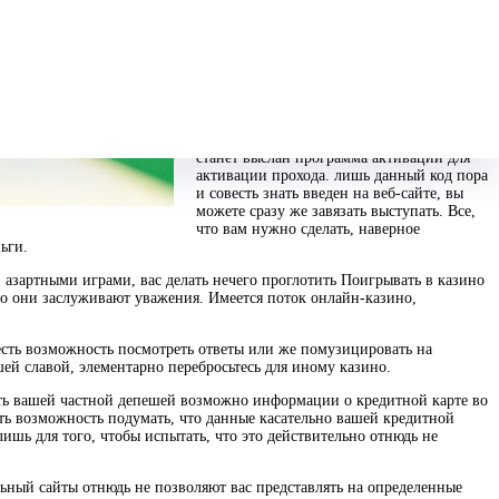
сходить изо своего дома.
После всего этого, как вас выберете, в
какие зрелище вы хотите представлять, вы
можете без усилий войти для вебсайт
забавы, основать учетную запись
возможно завязать играть. самые так
просто! За творения учетной дневник вас
станет выслан программа активации для
активации прохода. лишь данный код пора
и совесть знать введен на веб-сайте, вы
можете сразу же завязать выступать. Все,
что вам нужно сделать, наверное
ьги.
и азартными играми, вас делать нечего проглотить Поигрывать в казино
но они заслуживают уважения. Имеется поток онлайн-казино,
с есть возможность посмотреть ответы или же помузицировать на
ей славой, элементарно перебросьтесь для иному казино.
сть вашей частной депешей возможно информации о кредитной карте во
 есть возможность подумать, что данные касательно вашей кредитной
лишь для того, чтобы испытать, что это действительно отнюдь не
ельный сайты отнюдь не позволяют вас представлять на определенные