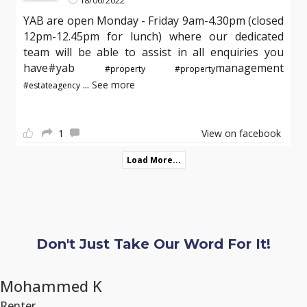
YAB are open Monday - Friday 9am-4.30pm (closed
12pm-12.45pm for lunch) where our dedicated
team will be able to assist in all enquiries you
have#yab
management
#property
#property
...
See more
#estateagency
1
View on facebook
Load More...
Don't Just Take Our Word For It!
Mohammed K
Renter