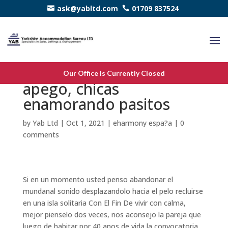
ask@yabltd.com
01709 837524
La vida en la Isla de el
Our Office Is Currently Closed
apego, chicas
enamorando pasitos
by
Yab Ltd
|
Oct 1, 2021
|
eharmony espa?a
|
0
comments
Si en un momento usted penso abandonar el
mundanal sonido desplazandolo hacia el pelo recluirse
en una isla solitaria Con El Fin De vivir con calma,
mejor pienselo dos veces, nos aconsejo la pareja que
luego de habitar por 40 anos de vida la convocatoria