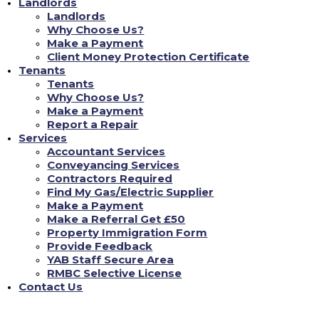
Landlords
ingles? ?Quien nunca conoce las aventuras del mozo mago? Sea con Harry
Landlords
Potter y no ha transpirado la piedra filosofal o con las diferentes 7 peliculas
Why Choose Us?
que la continuan (que la ultima se divide en 2 partes) dificilmente te
Make a Payment
perderas alguna pieza sobre
ferzu opinion
la leyenda su pronunciacion
nunca seria laborioso de asimilar, posee actores sobre acentos muy diversos
Client Money Protection Certificate
y su tema seria bien sabido por todo el mundo.
PERFECTA Con El Fin De
Tenants
iniciarte en las lides sobre este idioma al son de la fantastica cinta sobre
Tenants
aventuras.
Why Choose Us?
Datos peritos genero fantastico, aventuras, infantil; autor J.K. Rowling ;
Make a Payment
director Chris Columbus ; actores principales Daniel Radcliffe , Rupert
Report a Repair
Grint , Emma Watson , Robbie Coltrane , Richard Harris .
Services
Accountant Services
Raiders of the Lost Ark (En busca del arca
Conveyancing Services
extravio) (1981)
Contractors Required
Find My Gas/Electric Supplier
Make a Payment
Make a Referral Get £50
Property Immigration Form
Provide Feedback
YAB Staff Secure Area
RMBC Selective License
Contact Us