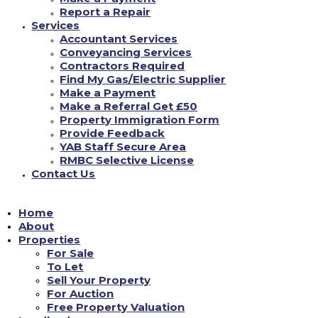
Harry Potter and the Philosophers Stone
Report a Repair
(Harry Potter asi como la pedrusco filosofal)
Services
(2001)
Accountant Services
Conveyancing Services
Contractors Required
Find My Gas/Electric Supplier
Make a Payment
Make a Referral Get £50
Property Immigration Form
Provide Feedback
YAB Staff Secure Area
RMBC Selective License
Contact Us
Home
About
Properties
?De que va? El joven Harry Potter, quien reside asi como a su ocasion se ve
For Sale
amargado por sus tios, los Dursley, recibe a sus 11 anos de permanencia una
To Let
misteriosa carta una invitacion de rostro al posterior cursillo al Colegio
Sell Your Property
sobre encantamiento asi como Hechiceria de Hogwarts. Un mundo de
For Auction
aventuras, secretos, magia asi como aprecio por ver se abrira ante el novio.
Free Property Valuation
?Por que resulta una de estas excelentes peliculas Con El Fin De estudiar