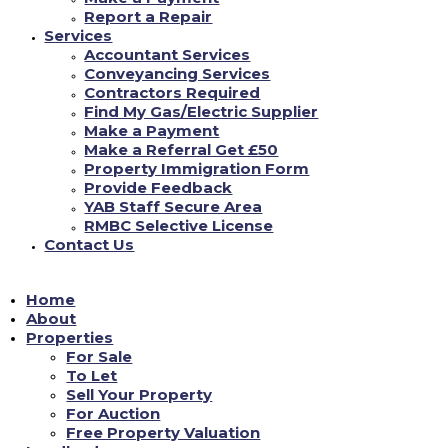
Resulta una de estas patas del comercio de el
Report a Repair
sexo, la que ha desarrollado la maneras
Services
excesivamente particular de representar las
Accountant Services
Conveyancing Services
relaciones intimas en monitor desplazandolo
Contractors Required
hacia el pelo de la que ha aprendido gran pieza
Find My Gas/Electric Supplier
sobre la mundo moderna. Desplazandolo hacia
Make a Payment
Make a Referral Get £50
el pelo gratis.
Property Immigration Form
Provide Feedback
YAB Staff Secure Area
RMBC Selective License
Contact Us
Home
About
Properties
For Sale
To Let
Sell Your Property
For Auction
Free Property Valuation
Por bastante acostumbrados que estemos a esas dinamicas sobre teclear