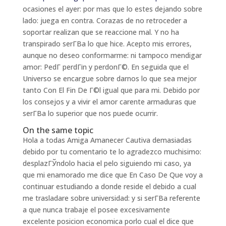
ocasiones el ayer: por mas que lo estes dejando sobre
lado: juega en contra. Corazas de no retroceder a
soportar realizan que se reaccione mal. Y no ha
transpirado serГ­В­a lo que hice. Acepto mis errores,
aunque no deseo conformarme: ni tampoco mendigar
amor: PedГ­ perdГіn y perdonГ©. En seguida que el
Universo se encargue sobre darnos lo que sea mejor
tanto Con El Fin De Г©l igual que para mi. Debido por
los consejos y a vivir el amor carente armaduras que
serГ­В­a lo superior que nos puede ocurrir.
On the same topic
Hola a todas Amiga Amanecer Cautiva demasiadas
debido por tu comentario te lo agradezco muchisimo:
desplazГЎndolo hacia el pelo siguiendo mi caso, ya
que mi enamorado me dice que En Caso De Que voy a
continuar estudiando a donde reside el debido a cual
me trasladare sobre universidad: y si serГ­В­a referente
a que nunca trabaje el posee excesivamente
excelente posicion economica porlo cual el dice que