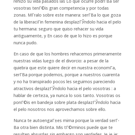
rehizo su vida pasados las Lo que ocurre podrГ­В­a ser
vosotras tenГ©is gran competencia y por todas
zonas. MГ­ralo sobre este manera: serГ­В­a lo que goza
de la liberaciГіn femenina desplazГЎndolo hacia el pelo
tu hermana: seguro que quiso rehacer su vida
antiguamente, y En caso de que lo hizo es porque
nunca pudo.
En caso de que los hombres rehacemos primeramente
nuestras vidas luego de el divorcio: a pesar de la
quiebra que este quiere decir en nuestra economГ­a,
serГ­В­a porque podemos, porque a nuestros cuarenta
y no ha transpirado pocos les seguimos pareciendo
atractivos desplazГЎndolo hacia el pelo vosotras : a
hablar de certeza, ya nunca lo sois tanto. Vosotras os
ponГ©is en bandeja sobre plata desplazГЎndolo hacia
el pelo nosotros nos aprovechamos sobre ello.
Nunca te autoengaГ±es mirna porque la verdad serГ­
В­a otra bien distinta. Mis tГ©rminos puede que te
resulten absurdas sin embargo son verdades. Je je je: