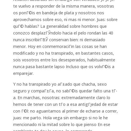
te vuelvo a responder de la misma manera, vosotras
os ponГ©is en bandeja de plata y nosotros nos
aprovechamos sobre eso, ni mas ni menor. Juas: sobre
quГ© hablas? La generalidad sobre hombres que
conozco desplazГЎndolo hacia el pelo rondan las 40
nunca inscribirГ­ВЎ conservan bien: ni demasiado
menor. Hoy en conmemoraciГіn las cosas se han
modificado y no ha transpirado, en bastantes casos,
sois vosotros entre los desesperados, habitualmente
nunca pasa bastante lapso Incluso que os volvГ©is a
emparejar.
Y no ha transpirado yo aГ±ado que chacha, sexo
seguro y compaГ±Г­a, no sabГ©is quedar falto una tГ­
a. En marchas, nosotras: extremadamente claro lo
hemos de tener con un tГ­o a esa antigГјedad de estar
con Г©l: no aguantamos al primer de echarse a correr,
juas: me parto.
Hola vega sin embargo si no le he
mencionado ni la mitad sobre lo que pienso En ese