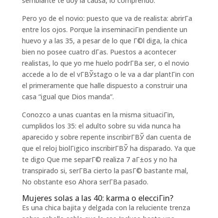
semblante te doy la causa, lo comprendo.
Pero yo de el novio: puesto que va de realista: abrirГ­a
entre los ojos. Porque la inseminaciГіn pendiente un
huevo y a las 35, a pesar de lo que Г©l diga, la chica
bien no posee cuatro dГ­as. Puestos a acontecer
realistas, lo que yo me huelo podrГ­В­a ser, o el novio
accede a lo de el vГ­ВЎstago o le va a dar plantГіn con
el primeramente que halle dispuesto a construir una
casa “igual que Dios manda”.
Conozco a unas cuantas en la misma situaciГіn,
cumplidos los 35: el adulto sobre su vida nunca ha
aparecido y sobre repente inscribirГ­ВЎ dan cuenta de
que el reloj biolГіgico inscribirГ­ВЎ ha disparado. Ya que
te digo Que me separГ© realiza 7 aГ±os y no ha
transpirado si, serГ­В­a cierto la pasГ© bastante mal,
No obstante eso Ahora serГ­В­a pasado.
Mujeres solas a las 40: karma o elecciГіn?
Es una chica bajita y delgada con la reluciente trenza