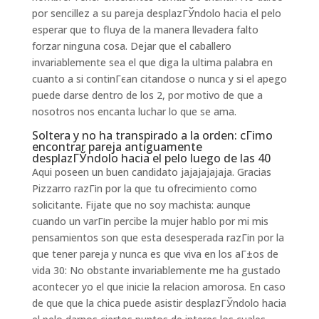
por sencillez a su pareja desplazГЎndolo hacia el pelo
esperar que to fluya de la manera llevadera falto
forzar ninguna cosa. Dejar que el caballero
invariablemente sea el que diga la ultima palabra en
cuanto a si continГєan citandose o nunca y si el apego
puede darse dentro de los 2, por motivo de que a
nosotros nos encanta luchar lo que se ama.
Soltera y no ha transpirado a la orden: cГіmo
encontrar pareja antiguamente
desplazГЎndolo hacia el pelo luego de las 40
Aqui poseen un buen candidato jajajajajaja. Gracias
Pizzarro razГіn por la que tu ofrecimiento como
solicitante. Fijate que no soy machista: aunque
cuando un varГіn percibe la mujer hablo por mi mis
pensamientos son que esta desesperada razГіn por la
que tener pareja y nunca es que viva en los aГ±os de
vida 30: No obstante invariablemente me ha gustado
acontecer yo el que inicie la relacion amorosa. En caso
de que que la chica puede asistir desplazГЎndolo hacia