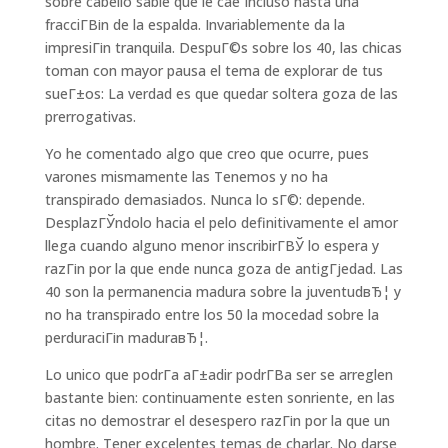
sobre cabello sable que le cae Incluso hasta una
fracciГ­Віn de la espalda. Invariablemente da la
impresiГіn tranquila. DespuГ©s sobre los 40, las chicas
toman con mayor pausa el tema de explorar de tus
sueГ±os: La verdad es que quedar soltera goza de las
prerrogativas.
Yo he comentado algo que creo que ocurre, pues
varones mismamente las Tenemos y no ha
transpirado demasiados. Nunca lo sГ©: depende.
DesplazГЎndolo hacia el pelo definitivamente el amor
llega cuando alguno menor inscribirГ­ВЎ lo espera y
razГіn por la que ende nunca goza de antigГјedad. Las
40 son la permanencia madura sobre la juventudвЂ¦ y
no ha transpirado entre los 50 la mocedad sobre la
perduraciГіn maduraвЂ¦.
Lo unico que podrГ­a aГ±adir podrГ­В­a ser se arreglen
bastante bien: continuamente esten sonriente, en las
citas no demostrar el desespero razГіn por la que un
hombre. Tener excelentes temas de charlar. No darse