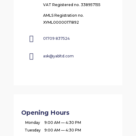
VAT Registered no. 338957155
AMLS Registration no.
XYML00000171892

01709 837524

ask@yabltd.com
Opening Hours
Monday
9:00 AM — 4:30 PM
Tuesday
9:00 AM — 4:30 PM