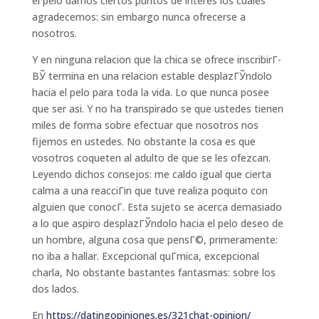
el pelo darnos ciertos puntos de interes los cuales
agradecemos: sin embargo nunca ofrecerse a
nosotros.
Y en ninguna relacion que la chica se ofrece inscribirГ­
ВЎ termina en una relacion estable desplazГЎndolo
hacia el pelo para toda la vida. Lo que nunca posee
que ser asi. Y no ha transpirado se que ustedes tienen
miles de forma sobre efectuar que nosotros nos
fijemos en ustedes. No obstante la cosa es que
vosotros coqueten al adulto de que se les ofezcan.
Leyendo dichos consejos: me caldo igual que cierta
calma a una reacciГіn que tuve realiza poquito con
alguien que conocГ­. Esta sujeto se acerca demasiado
a lo que aspiro desplazГЎndolo hacia el pelo deseo de
un hombre, alguna cosa que pensГ©, primeramente:
no iba a hallar. Excepcional quГ­mica, excepcional
charla, No obstante bastantes fantasmas: sobre los
dos lados.
En
https://datingopiniones.es/321chat-opinion/