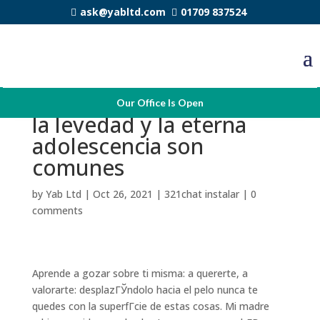
ask@yabltd.com
01709 837524
Las nuevos valores como
Our Office Is Open
la levedad y la eterna
adolescencia son
comunes
by
Yab Ltd
|
Oct 26, 2021
|
321chat instalar
|
0
comments
Aprende a gozar sobre ti misma: a quererte, a
valorarte: desplazГЎndolo hacia el pelo nunca te
quedes con la superfГ­cie de estas cosas. Mi madre