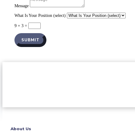
Message
What Is Your Position (select)
9 + 3
=
SUBMIT
About Us