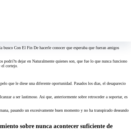
embargo, nunca encontro un segundo apropiado de hacerlo.
o las cosas y no ha transpirado a su mascota sobre la casa de el. Con el camino
anquilo e iluminado. Nunca importa el tiempo que pueda tardar ni las nervios
el la busco Con El Fin De hacerle conocer que esperaba que fueran amigos
 dos podri?n dejar en Naturalmente quienes son, que fue lo que nunca funciono
 el cortejo.
elo que le diese una diferente oportunidad. Pasados los dias, el desaparecio
lcanzar a ser lastimoso. Asi que, anteriormente sobre retroceder a soportar, es
 semana, pasando un excesivamente buen momento y no ha transpirado deseando
imiento sobre nunca acontecer suficiente de