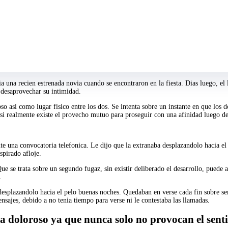
A lo largo de meses, ella estaba pensando en dejarlo con su prometido; sin 
el, tuvieron la dialogo que la impulso a finalizar por total. Ese jornada, agarr
realizarlo descansados haber dormido, con el estomago satisfecho, en un sitio tr
o asertivamente.
ia una recien estrenada novia cuando se encontraron en la fiesta. Dias luego, 
 desaprovechar su intimidad.
so asi como lugar fisico entre los dos. Se intenta sobre un instante en que los
 si realmente existe el provecho mutuo para proseguir con una afinidad luego de
una convocatoria telefonica. Le dijo que la extranaba desplazandolo hacia el p
spirado afloje.
e se trata sobre un segundo fugaz, sin existir deliberado el desarrollo, puede a
.
r desplazandolo hacia el pelo buenas noches. Quedaban en verse cada fin sobre
nsajes, debido a no tenia tiempo para verse ni le contestaba las llamadas.
a doloroso ya que nunca solo no provocan el sent