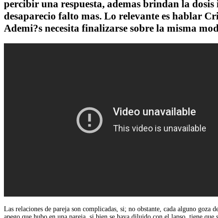
percibir una respuesta, ademas brindan la dosis 
desaparecio falto mas. Lo relevante es hablar Cri
Ademi?s necesita finalizarse sobre la misma mod
Las relaciones de pareja son complicadas, si; no obstante, cada alguno goza de
apego que hubo en una pareja, si bien se haya diluido con el lapso, tiene que 