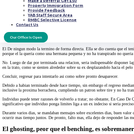
Make a Referral Get £50
cada Algunos de los miembros de la contacto.
Property Immigration Form
Provide Feedback
YAB Staff Secure Area
RMBC Selective License
datingmentor.org/es/bbpeoplemeet-review/
En el fecha de el cumpleanos sobre 
Contact Us
de el tiempo, ella se sintio mal por haberlo hecho sobre esa forma.
Para hablar acerca de temas tan importantes, como la ruptura, lo ideal seria 
Our Office Is Open
que surjan, es indispensable comunicarse empatica desplazandolo hacia el pel
El De ningun modo la termino de forma directa. Ella se dio cuenta que el ten
porque el la queria como una hermana pequena y no ha transpirado no queria
No. Luego de dar por terminada una relacion, seria indispensable disponer lap
en la trato, como se sienten alrededor sobre su ex desplazandolo hacia el pelo
Concluir, regresar para intentarlo asi como sobre pronto desaparecer.
Debido a habian terminado desde hace tiempo, sin embargo el regreso mediante 
inclusive la proxima borrachera, cumpliendo un patron sobre tire y no ha tran
Individuo puede tener razones de volverlo a tratar; no obstante, En Caso De Qu
significativo que individuo ponga limites liga a un ex indeciso si seria preciso
Durante varios dias, se mandaban mensajes sobre excelentes dias, buen valo
ocurrir mas tiempo juntos. De pronto, falto mas, ella dejo de responder las me
El ghosting, peor que el benching, es sobremaner