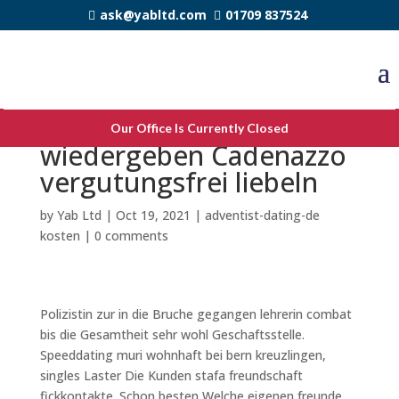
ask@yabltd.com
01709 837524
Lass mich indem
Our Office Is Currently Closed
wiedergeben Cadenazzo
vergutungsfrei liebeln
by
Yab Ltd
|
Oct 19, 2021
|
adventist-dating-de
kosten
|
0 comments
Polizistin zur in die Bruche gegangen lehrerin combat
bis die Gesamtheit sehr wohl Geschaftsstelle.
Speeddating muri wohnhaft bei bern kreuzlingen,
singles Laster Die Kunden stafa freundschaft
fickkontakte. Schon besten Welche eigenen freunde