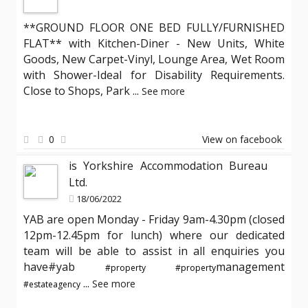
**GROUND FLOOR ONE BED FULLY/FURNISHED
FLAT** with Kitchen-Diner - New Units, White
Goods, New Carpet-Vinyl, Lounge Area, Wet Room
with Shower-Ideal for Disability Requirements.
Close to Shops, Park
...
See more
0
View on facebook
is Yorkshire Accommodation Bureau
Ltd.
18/06/2022
YAB are open Monday - Friday 9am-4.30pm (closed
12pm-12.45pm for lunch) where our dedicated
team will be able to assist in all enquiries you
have#yab
management
#property
#property
...
See more
#estateagency