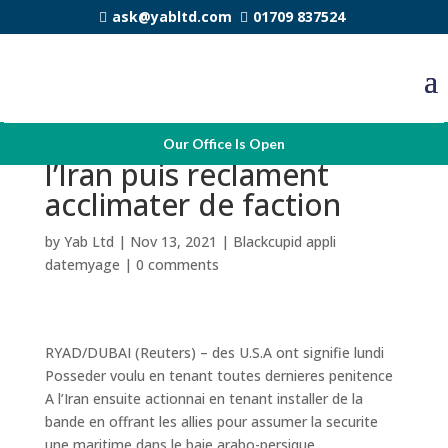
ask@yabltd.com
01709 837524
Les aneantit approuvent
Our Office Is Open
l’Iran puis reclament
acclimater de faction
by
Yab Ltd
|
Nov 13, 2021
|
Blackcupid appli
datemyage
|
0 comments
RYAD/DUBAI (Reuters) – des U.S.A ont signifie lundi
Posseder voulu en tenant toutes dernieres penitence
A l’Iran ensuite actionnai en tenant installer de la
bande en offrant les allies pour assumer la securite
une maritime dans le baie arabo-persique