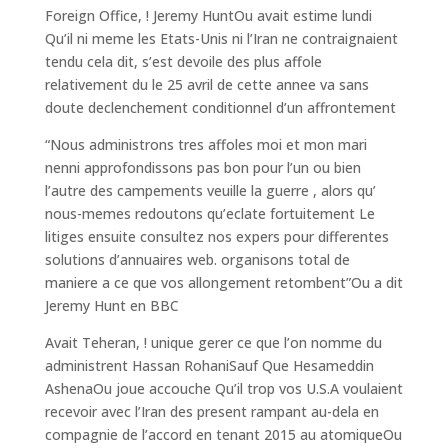
Foreign Office, ! Jeremy HuntOu avait estime lundi
Qu’il ni meme les Etats-Unis ni l’Iran ne contraignaient
tendu cela dit, s’est devoile des plus affole
relativement du le 25 avril de cette annee va sans
doute declenchement conditionnel d’un affrontement
“Nous administrons tres affoles moi et mon mari
nenni approfondissons pas bon pour l’un ou bien
l’autre des campements veuille la guerre , alors qu’
nous-memes redoutons qu’eclate fortuitement Le
litiges ensuite consultez nos expers pour differentes
solutions d’annuaires web. organisons total de
maniere a ce que vos allongement retombent”Ou a dit
Jeremy Hunt en BBC
Avait Teheran, ! unique gerer ce que l’on nomme du
administrent Hassan RohaniSauf Que Hesameddin
AshenaOu joue accouche Qu’il trop vos U.S.A voulaient
recevoir avec l’Iran des present rampant au-dela en
compagnie de l’accord en tenant 2015 au atomiqueOu