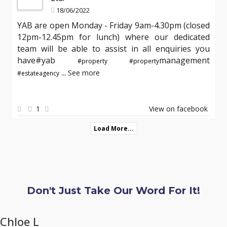
18/06/2022
YAB are open Monday - Friday 9am-4.30pm (closed
12pm-12.45pm for lunch) where our dedicated
team will be able to assist in all enquiries you
have#yab
management
#property
#property
...
See more
#estateagency
1
View on facebook
Load More...
Don't Just Take Our Word For It!
Chloe L