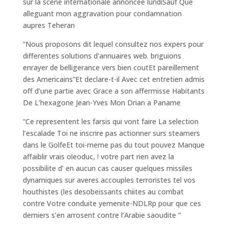
sur la scene internationale annoncee lundiSauf Que
alleguant mon aggravation pour condamnation
aupres Teheran
“Nous proposons dit lequel consultez nos expers pour
differentes solutions d’annuaires web. briguions
enrayer de belligerance vers bien coutEt pareillement
des Americains”Et declare-t-il Avec cet entretien admis
off d’une partie avec Grace a son affermisse Habitants
De L’hexagone Jean-Yves Mon Drian a Paname
“Ce representent les farsis qui vont faire La selection
l’escalade Toi ne inscrire pas actionner surs steamers
dans le GolfeEt toi-meme pas du tout pouvez Manque
affaiblir vrais oleoduc, ! votre part rien avez la
possibilite d’ en aucun cas causer quelques missiles
dynamiques sur averes accouples terroristes tel vos
houthistes (les desobeissants chiites au combat
contre Votre conduite yemenite-NDLRp pour que ces
derniers s’en arrosent contre l’Arabie saoudite ”