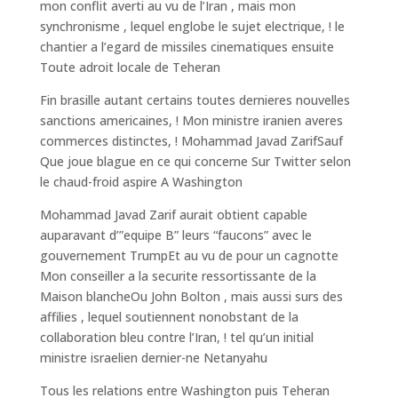
mon conflit averti au vu de l’Iran , mais mon
synchronisme , lequel englobe le sujet electrique, ! le
chantier a l’egard de missiles cinematiques ensuite
Toute adroit locale de Teheran
Fin brasille autant certains toutes dernieres nouvelles
sanctions americaines, ! Mon ministre iranien averes
commerces distinctes, ! Mohammad Javad ZarifSauf
Que joue blague en ce qui concerne Sur Twitter selon
le chaud-froid aspire A Washington
Mohammad Javad Zarif aurait obtient capable
auparavant d’”equipe B” leurs “faucons” avec le
gouvernement TrumpEt au vu de pour un cagnotte
Mon conseiller a la securite ressortissante de la
Maison blancheOu John Bolton , mais aussi surs des
affilies , lequel soutiennent nonobstant de la
collaboration bleu contre l’Iran, ! tel qu’un initial
ministre israelien dernier-ne Netanyahu
Tous les relations entre Washington puis Teheran