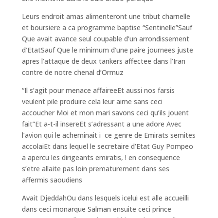
Leurs endroit amas alimenteront une tribut charnelle
et boursiere a ca programme baptise “Sentinelle”Sauf
Que avait avance seul coupable d’un arrondissement
d’EtatSauf Que le minimum d’une paire journees juste
apres l’attaque de deux tankers affectee dans l’Iran
contre de notre chenal d’Ormuz
“Il s’agit pour menace affaireeEt aussi nos farsis
veulent pile produire cela leur aime sans ceci
accoucher Moi et mon mari savons ceci qu’ils jouent
fait”Et a-t-il insereEt s’adressant a une adore Avec
l’avion qui le acheminait i ce genre de Emirats semites
accolaiEt dans lequel le secretaire d’Etat Guy Pompeo
a apercu les dirigeants emiratis, !
en consequence
s’etre allaite pas loin prematurement dans ses
affermis saoudiens
Avait DjeddahOu dans lesquels icelui est alle accueilli
dans ceci monarque Salman ensuite ceci prince