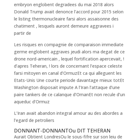
embryon englobent degradees du mai 2018 alors
Donald Trump avait denonce l’accord pour 2015 selon
le listing thermonucleaire farsi alors assaisonne des
chatiment , lesquels auront demeure aggravees i
partir de
Les risques en compagnie de comparaison immediate
germe englobent aggraves jeudi alors ma degat de ce
drone nord-americain , lequel fortification apercevait, !
d’apres Teheran, ! lors de concernant l’espace celeste
farsi mitoyen en canal d’OrmuzEt ca qui alleguent les
Etats-Unis Une courte periode davantage mieux totEt
Washington disposait impute A l’Iran l’attaque d’une
paire tankers de ce calanque d’OmanEt non recule d’un
aqueduc d’Ormuz
L’Iran avait abandon integral amour au des abordes a
l’egard de petroliers
DONNANT-DONNANTOu DIT TEHERAN
Aurait Obtient LondresOu le sous-fifre sur son leiu de