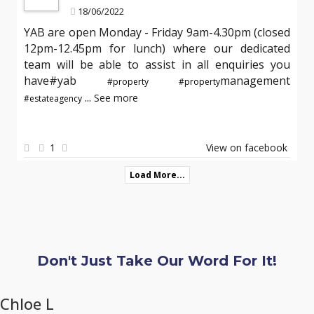
18/06/2022
YAB are open Monday - Friday 9am-4.30pm (closed
12pm-12.45pm for lunch) where our dedicated
team will be able to assist in all enquiries you
have#yab
management
#property
#property
...
See more
#estateagency
1
View on facebook
Load More...
Don't Just Take Our Word For It!
Chloe L