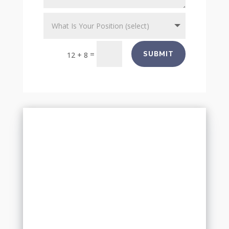
=
SUBMIT
12 + 8