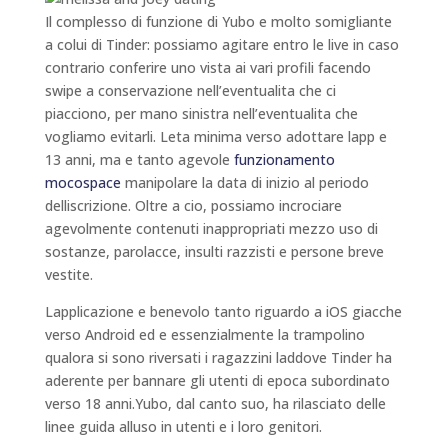
Il complesso di funzione di Yubo e molto somigliante
a colui di Tinder: possiamo agitare entro le live in caso
contrario conferire uno vista ai vari profili facendo
swipe a conservazione nell’eventualita che ci
piacciono, per mano sinistra nell’eventualita che
vogliamo evitarli.
Leta minima verso adottare lapp e
13 anni, ma e tanto agevole
funzionamento
mocospace
manipolare la data di inizio al periodo
delliscrizione. Oltre a cio, possiamo incrociare
agevolmente contenuti inappropriati mezzo uso di
sostanze, parolacce, insulti razzisti e persone breve
vestite.
Lapplicazione e benevolo tanto riguardo a iOS giacche
verso Android ed e essenzialmente la trampolino
qualora si sono riversati i ragazzini laddove Tinder ha
aderente per bannare gli utenti di epoca subordinato
verso 18 anni.Yubo, dal canto suo, ha rilasciato delle
linee guida alluso in utenti e i loro genitori.