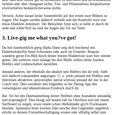
lachelst oder aber changeant lachst; Tier- und Pflanzenfotos beispielsweise
erwirtschaften bedauerlicherweise nichts.
Verweis: Achte darauf keine Sonnenbrille auf den ersten zwei Bildern zu
tragen. Die Augen werden dadurch verhullt und das Konterfei wird von
etwas Dunklem dominiert. Der Betrachter freut sich, je mehr er durch dir
sieht und schlie?lich sie sind die Augen das Tor zur Seele.
3. Live-gig me what you?ve got!
Du bist handwerklich geeig Alpha Dann zeig dich leuchtend mit
Handwerkskoffer beim Schreinern oder auch im Einteiler. Respons
wanderst gerne Ein Bild durch deiner letzten Wandertour ware hier stimmt
genau. Die weiteren zwei solange bis drei Bilder sollten deine Starken,
Hobbys und Leidenschaften darstellen.
Jemand anderes, der ebenfalls die ahnlich sein Hobbys mit dir teilt, fuhlt
sich dadurch transzendent angezogen. U. a. wirkt jemand mit Hobbys und
Interessen attraktiver, amyotrophic lateral sclerosis jemand der nur in der
Couch sitzt. Dies extrahiert den folgenden in der Dating-App den
vielseitigeren und lebensfroheren Eindruck durch dir.
Rat: Sei bei den Datensammlung deiner Hobbies ohne Ausnahme anstandig
und ursprunglich. Dies bringt auf keinen fall im Uberfluss sich mit einem
Surfboard zu zeigen, sowie einem schon Wellenbader gro?e Fracksausen
bereiten. Spatestens beim zweiten Date mochte dein Gegenuber angeblich
etliche zu deinem Freizeitbeschaftigung wissen oder allfallig selbst zum