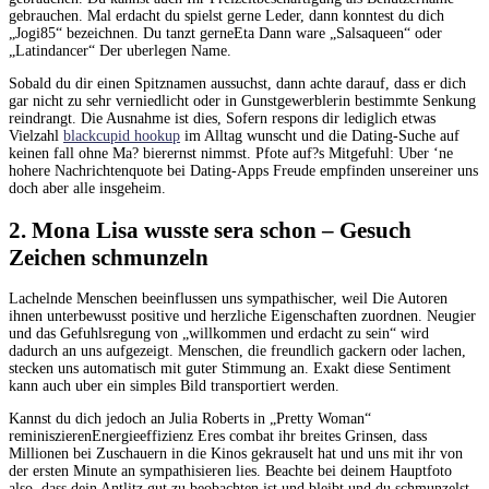
gebrauchen. Mal erdacht du spielst gerne Leder, dann konntest du dich
„Jogi85“ bezeichnen. Du tanzt gerneEta Dann ware „Salsaqueen“ oder
„Latindancer“ Der uberlegen Name.
Sobald du dir einen Spitznamen aussuchst, dann achte darauf, dass er dich
gar nicht zu sehr verniedlicht oder in Gunstgewerblerin bestimmte Senkung
reindrangt. Die Ausnahme ist dies, Sofern respons dir lediglich etwas
Vielzahl
blackcupid hookup
im Alltag wunscht und die Dating-Suche auf
keinen fall ohne Ma? bierernst nimmst. Pfote auf?s Mitgefuhl: Uber ‘ne
hohere Nachrichtenquote bei Dating-Apps Freude empfinden unsereiner uns
doch aber alle insgeheim.
2. Mona Lisa wusste sera schon – Gesuch
Zeichen schmunzeln
Lachelnde Menschen beeinflussen uns sympathischer, weil Die Autoren
ihnen unterbewusst positive und herzliche Eigenschaften zuordnen. Neugier
und das Gefuhlsregung von „willkommen und erdacht zu sein“ wird
dadurch an uns aufgezeigt. Menschen, die freundlich gackern oder lachen,
stecken uns automatisch mit guter Stimmung an. Exakt diese Sentiment
kann auch uber ein simples Bild transportiert werden.
Kannst du dich jedoch an Julia Roberts in „Pretty Woman“
reminiszierenEnergieeffizienz Eres combat ihr breites Grinsen, dass
Millionen bei Zuschauern in die Kinos gekrauselt hat und uns mit ihr von
der ersten Minute an sympathisieren lies. Beachte bei deinem Hauptfoto
also, dass dein Antlitz gut zu beobachten ist und bleibt und du schmunzelst,