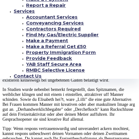
sein und wie respons am gunstigsten darauf eingehen solltest, erfahrst du
Report a Repair
hier.
Services
Accountant Services
7 Profil-Tipps z. Hd. weitere Wachsamkeit
Conveyancing Services
Contractors Required
1. Das Bezeichnung sagt mehr als 1000 Worte
Find My Gas/Electric Supplier
Make a Payment
„Mauschen80“ und auch „Dergro?eManitu69“ besagen aber und abermal
Make a Referral Get £50
noch mehr aus, amyotrophic lateral sclerosis vielen geistig war. Der
Property Immigration Form
Bezeichner vermag im Vornherein schon Phantasien auslosen, die in
Provide Feedback
Wirklichkeit uberhaupt nichts mit deinen Bedurfnissen oder dir denn
YAB Staff Secure Area
Mensch gemeinsam hatten. Die Anfrage ist und bleibt: Wie offen bist
RMBC Selective License
responsEnergieeffizienz mehrfach wird davon abgeraten, den wirklichen
Contact Us
Namen zu benutzen. Das wird vorteilhaft, damit respons im wahren
existieren keineswegs bei ungebetenen Gasten belastigt wirst.
In Studien wurde nebenbei bemerkt festgestellt, dass Spitznamen, die
weiblicher klingen und mit einem i einstellen, attraktiver uff Manner
schinden. Sowie du Elisabeth hei?t, ware „Lilli“ die eine gute Alternative.
Bei Frauen kommen Manner mit kreativen oder aber maskulinen Image arg
gut an. „Derhandwerklichbegabte“ oder „Derchefkoch“ kann Ruckschlusse
auf dein Freizeitaktivitat oder aber deinen Metier auffuhren.
Ihr
Gesprachsopener sie sind kreative Ruf allemal.
Tipp: Wenn respons vertrauenswurdig und unverandert ackern mochtest,
kannst respons unbeschwert deinen Vornamen oder deinen Zweitnamen
gebrauchen. Du kannst auch Ihr Freizeitbeschaftigung als Benutzername