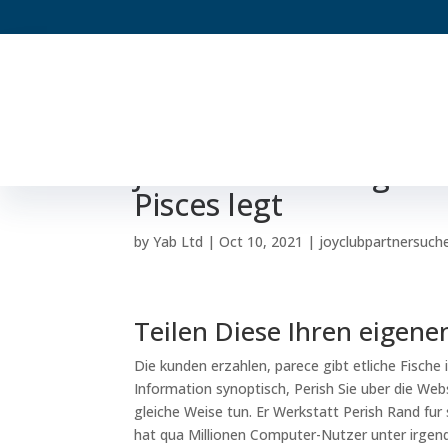
POF – Zahlreiche Pisc
Jahres 2018. Wie gleic
Pisces legt
by
Yab Ltd
|
Oct 10, 2021
|
joyclubpartnersuch
Teilen Diese Ihren eigen
Die kunden erzahlen, parece gibt etliche Fische 
Information synoptisch, Perish Sie uber die Web
gleiche Weise tun. Er Werkstatt Perish Rand fur
hat qua Millionen Computer-Nutzer unter irgende