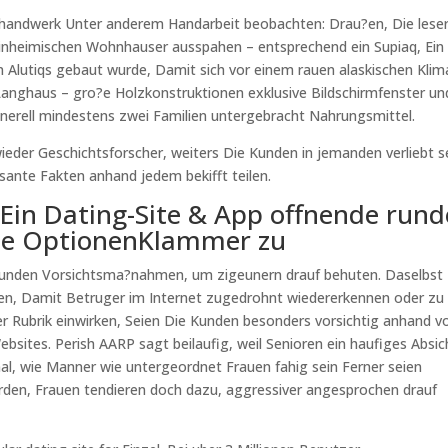
thandwerk Unter anderem Handarbeit beobachten: Drau?en, Die lese
inheimischen Wohnhauser ausspahen – entsprechend ein Supiaq, Ein
n Alutiqs gebaut wurde, Damit sich vor einem rauen alaskischen Klim
Langhaus – gro?e Holzkonstruktionen exklusive Bildschirmfenster un
enerell mindestens zwei Familien untergebracht Nahrungsmittel.
ieder Geschichtsforscher, weiters Die Kunden in jemanden verliebt s
sante Fakten anhand jedem bekifft teilen.
 Ein Dating-Site & App offnende rund
che OptionenKlammer zu
Kunden Vorsichtsma?nahmen, um zigeunern drauf behuten. Daselbst
en, Damit Betruger im Internet zugedrohnt wiedererkennen oder zu
r Rubrik einwirken, Seien Die Kunden besonders vorsichtig anhand vo
sites. Perish AARP sagt beilaufig, weil Senioren ein haufiges Absic
al, wie Manner wie untergeordnet Frauen fahig sein Ferner seien
den, Frauen tendieren doch dazu, aggressiver angesprochen drauf