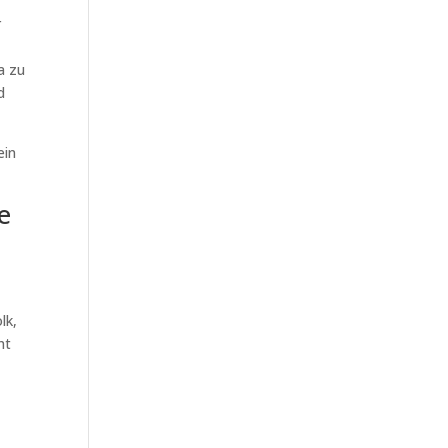
r
a zu
d
ein
e
lk,
ht