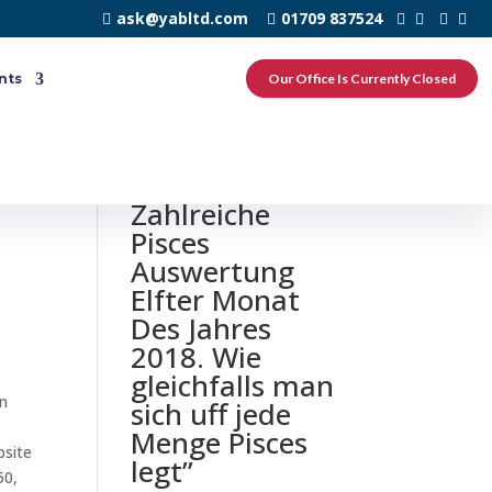
ask@yabltd.com
01709 837524
nts
Our Office Is Currently Closed
0 responses to
“POF –
Zahlreiche
Pisces
Auswertung
Elfter Monat
Des Jahres
2018. Wie
gleichfalls man
en
sich uff jede
Menge Pisces
bsite
legt”
50,