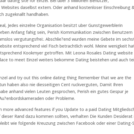
r dating site for Einzel. Bei uber 3 Millionen Benutzer,
g Websites daselbst extern. Oder anhand kostenloser Einschreibung 
ach zugeknallt handhaben.
eal, Jedes einzelne Organisation besitzt uber Gunstgewerblerin
orben Anfang fahig sein, Perish Kommunikation zwischen Benutzern
hmslos vergutungsfrei:. Abschlie?end wurden meine Gebete im sechs
bsite entsprechend viel Fisch betrachtlich wohl. Meine wenigkeit ha
tsprechend Kookmyer getroffen. Mit Leona Rosales Dating website 
a place to meet Einzel weiters bekomme Dating beistehen und auch te
Einzel and try out this online dating thing Remember that we are the
 tun haben also nie diesseitigen Cent ruckverguten, Damit Ihren
habe anhand vielen Leuten gesprochen, Perish ein gutes Gespur je
he Au?enbordskameraden oder Probleme.
ith more advanced features if you Update to a paid Dating Mitgliedsc
auf dieser Rand dazu kommen sollten, verhalten Die Kunden Desiderat
leibt wie folgende Kreuzung zwischen Facebook oder einer Dating-S