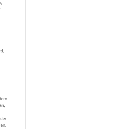
n,
g
rd,
m
 dem
an,
oder
?en.