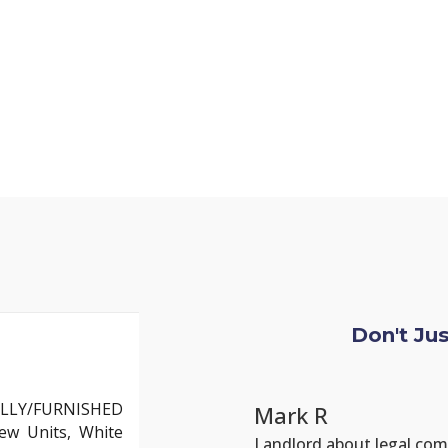
Don't Ju
LLY/FURNISHED
Chloe L
ew Units, White
Tenant re Repairs