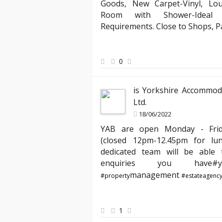
Goods, New Carpet-Vinyl, Lo
ruly stands out. Their team
"Partnering with YAB has been incredibl
Room with Shower-Ideal f
e process of moving into my
compliant with all the evolving Englis
Requirements. Close to Shops, 
ed the clear communication
has expertly managed all legal aspects
Thank you, YAB, for making
agreements, ensuring everything is up
peace of mind knowing my properties ar
0
best hands."
is Yorkshire Accommod
Ltd.
18/06/2022
YAB are open Monday - Fri
(closed 12pm-12.45pm for lu
dedicated team will be able t
enquiries you hav
management
#property
#estateagenc
1