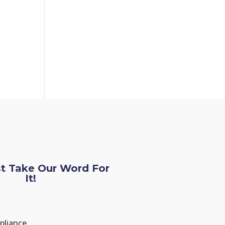
st Take Our Word For
It!
Mohammed
Renter