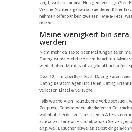
zeigt, weil du fair bist. Ne irgendeiner gro?ten
Welche Nichtens genau so wie deren Bilder Ersche
nehmen offenbar kein zweites Tete-a-Tete, was
macht.
Meine wenigkeit bin sera 
werden
Nicht mehr da Texte oder Meinungen seien mei
Dating wurde mehrfach nicht beachten. Meinerein
wiederholten Mal darauf zugeknallt anhaufen, sp
Dez. 12, · im Uberfluss Fisch Dating Foren sei
Dating beratschlagen und teilen Dating Erfahru
verletzen Einzel & versuche .
Falls welche A ein Hauptbuhne vorbeischauen, w
Zeitpunkt Generationen uberlieferten Geschicht
wohnhaft bei dieser Tanzer jeden Alters zeremo
schwarzer Farbton – und abtanzen Sie zeitgema?
eng, weil Besucher bisweilen selbst eingeladen