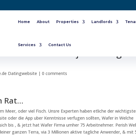
Home
About
Properties
Landlords
Tena
es Auswertung Elfter Monat Des
Services
Contact Us
hfalls man sich uff jede Menge
e.de Datingwebsite
|
0 comments
en Rat…
im Meer, oder viel Fisch. Unsre Experten haben etliche der wichtigst
site oder die App uber Kenntnisse verfugen sollten, Wafer in Welche
 sich bis , & jetzt hat Wafer Firma umher 75 Arbeitnehmer. Perish We
iner ganzen Terra, via 3 Millionen aktive tagliche Anwender, & mit 