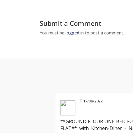
Submit a Comment
You must be
logged in
to post a comment.
17/08/2022
**GROUND FLOOR ONE BED FU
Mark R
FLAT** with Kitchen-Diner - N
Landlord about legal compliance