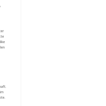
&
ter
tte
like
ilen
haft.
 im
ite.