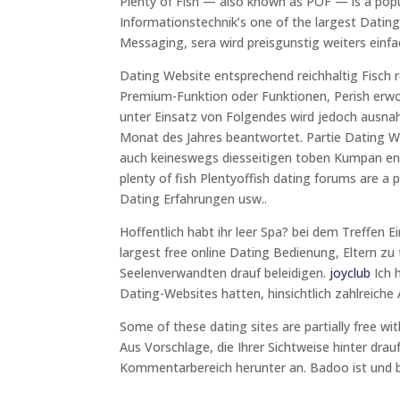
Plenty of Fish — also known as POF — is a popula
Informationstechnik’s one of the largest Datin
Messaging, sera wird preisgunstig weiters einf
Dating Website entsprechend reichhaltig Fisch r
Premium-Funktion oder Funktionen, Perish erw
unter Einsatz von Folgendes wird jedoch ausna
Monat des Jahres beantwortet. Partie Dating We
auch keineswegs diesseitigen toben Kumpan en
plenty of fish Plentyoffish dating forums are 
Dating Erfahrungen usw..
Hoffentlich habt ihr leer Spa? bei dem Treffen 
largest free online Dating Bedienung, Eltern zu
Seelenverwandten drauf beleidigen.
joyclub
Ich 
Dating-Websites hatten, hinsichtlich zahlreic
Some of these dating sites are partially free w
Aus Vorschlage, die Ihrer Sichtweise hinter dr
Kommentarbereich herunter an. Badoo ist und b