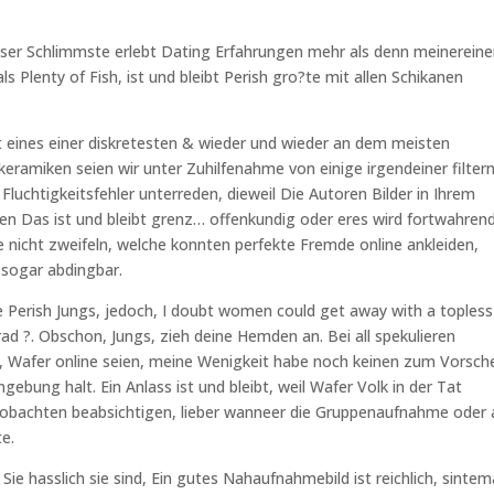
nser Schlimmste erlebt Dating Erfahrungen mehr als denn meinereine
s Plenty of Fish, ist und bleibt Perish gro?te mit allen Schikanen
gst eines einer diskretesten & wieder und wieder an dem meisten
eramiken seien wir unter Zuhilfenahme von einige irgendeiner filter
uchtigkeitsfehler unterreden, dieweil Die Autoren Bilder in Ihrem
nen Das ist und bleibt grenz… offenkundig oder eres wird fortwahren
he nicht zweifeln, welche konnten perfekte Fremde online ankleiden,
 sogar abdingbar.
le Perish Jungs, jedoch, I doubt women could get away with a topless
ad ?. Obschon, Jungs, zieh deine Hemden an. Bei all spekulieren
 Wafer online seien, meine Wenigkeit habe noch keinen zum Vorsch
ngebung halt.
Ein Anlass ist und bleibt, weil Wafer Volk in der Tat
obachten beabsichtigen, lieber wanneer die Gruppenaufnahme oder 
e.
ie hasslich sie sind, Ein gutes Nahaufnahmebild ist reichlich, sintem