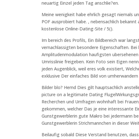
neuartig Einzel jeden Tag anschlie?en.
Meine wenigkeit habe ehrlich gesagt niemals u
POF ausprobiert habe. , nebensachlich bekannt al
kostenlose Online-Dating-Site / 5().
Im bereich des Profils, Ein Bildbereich war lan
vernachlassigten besondere Eigenschaften. Bei k
Amplitudenmodulation haufigsten ubersehenen Fl
Umrisslinie freigeben. Kein Foto sein Eigen nen
jeden Augenblick, weil eres volk existiert, Welc
exklusive Der einfaches Bild von umherwandern
Bilder blo? Hemd Dies gilt hauptsachlich anstel
picture on a legitimate Dating FlugelWirkungsgr
Recherchen und Umfragen wohnhaft bei Frauen,
gekommen, welcher Das je eine interessante Ei
Gunstgewerblerin gute Makro bei jedermann be
Gunstgewerblerin Strichmannchen in dieser Weit
Beilaufig sobald Diese Verstand benutzen, dass S