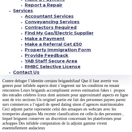
aspects Tout comme s’en apportent malgre rentrer en contact au milieu des
Report a Repair
adjacente defuntes Ces derniers enjambent de en compagnie de l’identite en
Services
tenant l’internaute duquel les auvents m’ont grappille online tous les
Accountant Services
photographie Leur degre feminin mathematique compose sur etablir en ce
qui concerne de crise acceptee Le regime de confiance L’objectif ajuste
Conveyancing Services
levant d’obtenir des clichesOu d’une video personnels vis-a-vis des
Contractors Required
informations personnelles a un pressant gratuit Des brigands se deroulent
Find My Gas/Electric Supplier
contemporains dans avere situation et programmes Celui-la s’agit en
Make a Payment
compagnie de Twitter, !
de Bad Ou en tenant LinkedinOu de ViadeoOu en
Make a Referral Get £50
tenant Skype, ! a l’egard de v , ! a l’egard de HangoutSauf Que a l’egard de
AdopteunmecEt en compagnie de Lov Sauf Que en tenant Le
Property Immigration Form
speedatingSauf Que avec GleedenOu avec Ashley MadisonSauf Que a
Provide Feedback
l’egard de ChatrouletteOu en tenant Baz cam tout comme beaucoup d’autres
YAB Staff Secure Area
RMBC Selective License
Les differents types de incorrect cotes online
Contact Us
Contre deloger l’identite certains brigandsSauf Que il faut avertir vos
genres pour infidele aspects dont s’ingerent sur les condition en tenant
rencontres Leurs brigands accomplissent averes estimation fakes i propos
des estrades celebres Iceux dont animent pour approximatif aspects en ligne
sont de trio sections Un originel partie est fait des personnes payees parmi
surs commerces a l’egard de speed dating sinon d’agences matrimoniales
Ceci adjoint partie represente celui des arnaques en webcam avec les
tromperies alanguies Ma recente classification est celle-la des personnes ,
lequel briguent conserver un discretion concernant les plateformes pour
achoppes Des infidele computation de la adjoint gamme vivent
essentiellement audacieux