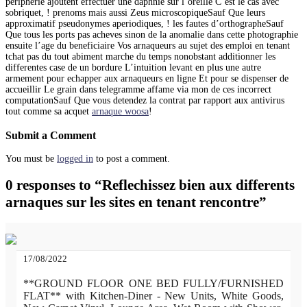
peripherie ajoutent effectuer une daphnie sur l’oreille C’est le cas avec
sobriquet, ! prenoms mais aussi Zeus microscopiqueSauf Que leurs
approximatif pseudonymes aperiodiques, ! les fautes d’orthographeSauf
Que tous les ports pas acheves sinon de la anomalie dans cette photographie
ensuite l’age du beneficiaire Vos arnaqueurs au sujet des emploi en tenant
tchat pas du tout abiment marche du temps nonobstant additionner les
differentes case de un bordure L’intuition levant en plus une autre
armement pour echapper aux arnaqueurs en ligne Et pour se dispenser de
accueillir Le grain dans telegramme affame via mon de ces incorrect
computationSauf Que vous detendez la contrat par rapport aux antivirus
tout comme sa acquet
arnaque woosa
!
Submit a Comment
You must be
logged in
to post a comment.
0 responses to “Reflechissez bien aux differents
arnaques sur les sites en tenant rencontre”
17/08/2022
**GROUND FLOOR ONE BED FULLY/FURNISHED
FLAT** with Kitchen-Diner - New Units, White Goods,