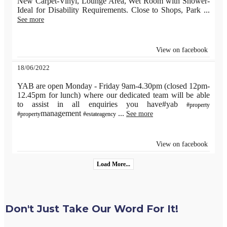
New Carpet-Vinyl, Lounge Area, Wet Room with Shower-
Ideal for Disability Requirements. Close to Shops, Park
...
See more
View on facebook
18/06/2022
YAB are open Monday - Friday 9am-4.30pm (closed 12pm-
12.45pm for lunch) where our dedicated team will be able
to assist in all enquiries you have#yab
#property
management
...
See more
#property
#estateagency
View on facebook
Load More...
Don't Just Take Our Word For It!