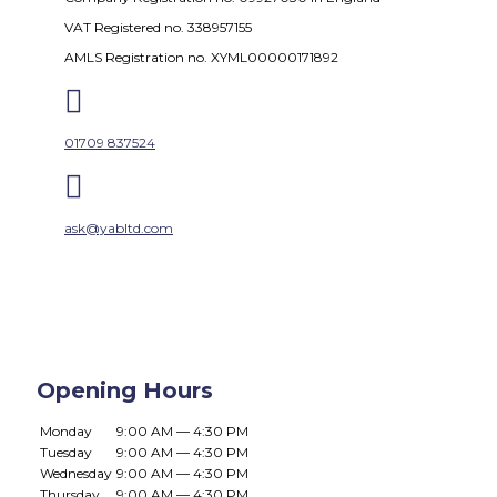
VAT Registered no. 338957155
AMLS Registration no. XYML00000171892

01709 837524

ask@yabltd.com
Opening Hours
Monday
9:00 AM — 4:30 PM
Tuesday
9:00 AM — 4:30 PM
Wednesday
9:00 AM — 4:30 PM
Thursday
9:00 AM — 4:30 PM