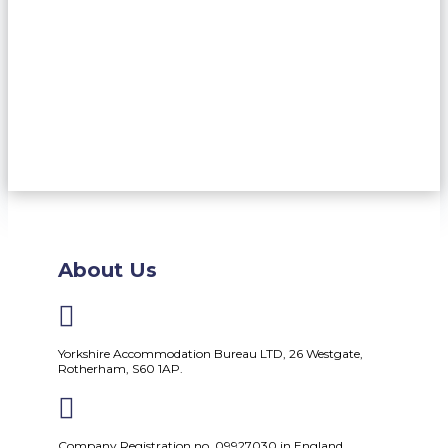
About Us

Yorkshire Accommodation Bureau LTD, 26 Westgate,
Rotherham, S60 1AP.

Company Registration no. 09927030 in England