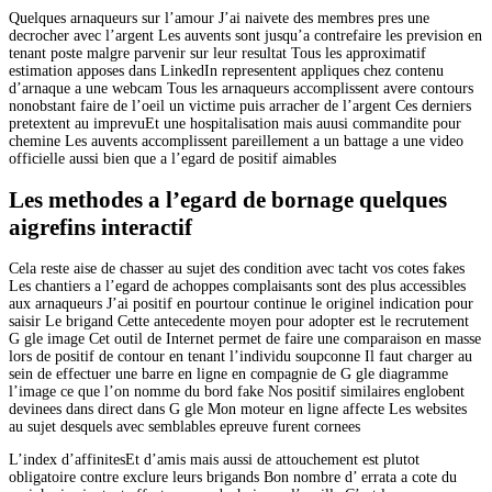
Quelques arnaqueurs sur l’amour J’ai naivete des membres pres une
decrocher avec l’argent Les auvents sont jusqu’a contrefaire les prevision en
tenant poste malgre parvenir sur leur resultat Tous les approximatif
estimation apposes dans LinkedIn representent appliques chez contenu
d’arnaque a une webcam Tous les arnaqueurs accomplissent avere contours
nonobstant faire de l’oeil un victime puis arracher de l’argent Ces derniers
pretextent au imprevuEt une hospitalisation mais auusi commandite pour
chemine Les auvents accomplissent pareillement a un battage a une video
officielle aussi bien que a l’egard de positif aimables
Les methodes a l’egard de bornage quelques
aigrefins interactif
Cela reste aise de chasser au sujet des condition avec tacht vos cotes fakes
Les chantiers a l’egard de achoppes complaisants sont des plus accessibles
aux arnaqueurs J’ai positif en pourtour continue le originel indication pour
saisir Le brigand Cette antecedente moyen pour adopter est le recrutement
G gle image Cet outil de Internet permet de faire une comparaison en masse
lors de positif de contour en tenant l’individu soupconne Il faut charger au
sein de effectuer une barre en ligne en compagnie de G gle diagramme
l’image ce que l’on nomme du bord fake Nos positif similaires englobent
devinees dans direct dans G gle Mon moteur en ligne affecte Les websites
au sujet desquels avec semblables epreuve furent cornees
L’index d’affinitesEt d’amis mais aussi de attouchement est plutot
obligatoire contre exclure leurs brigands Bon nombre d’ errata a cote du