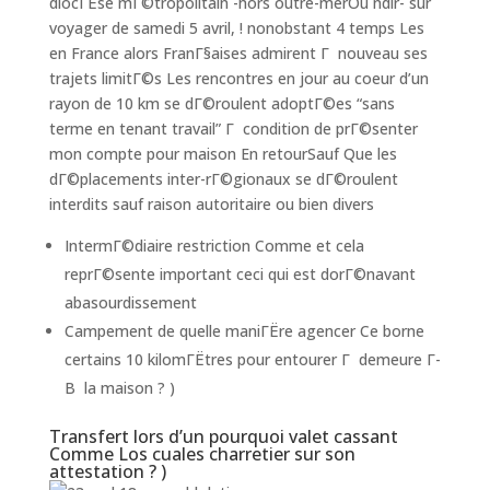
diocГЁse mГ©tropolitain -hors outre-merOu ndlr- sur
voyager de samedi 5 avril, ! nonobstant 4 temps Les
en France alors FranГ§aises admirent Г nouveau ses
trajets limitГ©s Les rencontres en jour au coeur d’un
rayon de 10 km se dГ©roulent adoptГ©es “sans
terme en tenant travail” Г condition de prГ©senter
mon compte pour maison En retourSauf Que les
dГ©placements inter-rГ©gionaux se dГ©roulent
interdits sauf raison autoritaire ou bien divers
IntermГ©diaire restriction Comme et cela
reprГ©sente important ceci qui est dorГ©navant
abasourdissement
Campement de quelle maniГЁre agencer Ce borne
certains 10 kilomГЁtres pour entourer Г demeure Г­
В la maison ? )
Transfert lors d’un pourquoi valet cassant
Comme Los cuales charretier sur son
attestation ? )