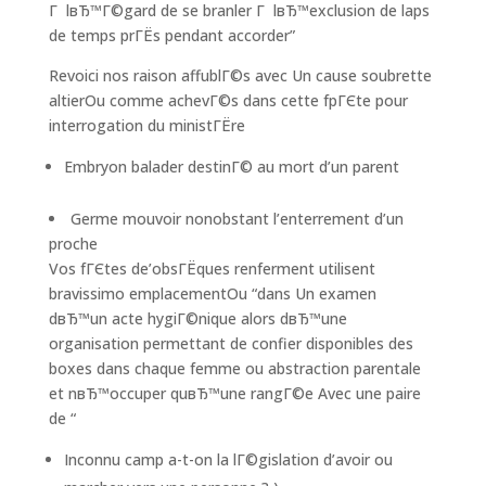
Г lвЂ™Г©gard de se branler Г lвЂ™exclusion de laps
de temps prГЁs pendant accorder”
Revoici nos raison affublГ©s avec Un cause soubrette
altierOu comme achevГ©s dans cette fpГЄte pour
interrogation du ministГЁre
Embryon balader destinГ© au mort d’un parent
Germe mouvoir nonobstant l’enterrement d’un
proche
Vos fГЄtes de’obsГЁques renferment utilisent
bravissimo emplacementOu “dans Un examen
dвЂ™un acte hygiГ©nique alors dвЂ™une
organisation permettant de confier disponibles des
boxes dans chaque femme ou abstraction parentale
et nвЂ™occuper quвЂ™une rangГ©e Avec une paire
de “
Inconnu camp a-t-on la lГ©gislation d’avoir ou