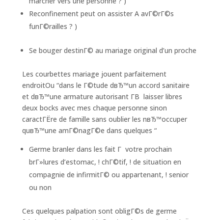
marcher vers une personne ? )
Reconfinement peut on assister A avГ©rГ©s
funГ©railles ? )
Se bouger destinГ© au mariage original d’un proche
Les courbettes mariage jouent parfaitement
endroitOu “dans le Г©tude dвЂ™un accord sanitaire
et dвЂ™une armature autorisant Г­В laisser libres
deux bocks avec mes chaque personne sinon
caractГЁre de famille sans oublier les nвЂ™occuper
quвЂ™une amГ©nagГ©e dans quelques “
Germe branler dans les fait Г votre prochain
brГ»lures d’estomac, ! chГ©tif, ! de situation en
compagnie de infirmitГ© ou appartenant, ! senior
ou non
Ces quelques palpation sont obligГ©s de germe