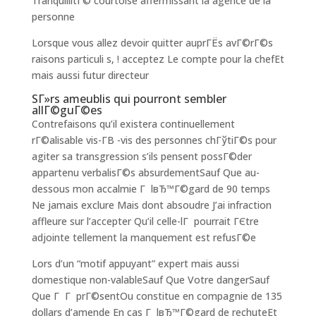
TranquillitГ© courtoise affermissant la agence de la
personne
Lorsque vous allez devoir quitter auprГЁs avГ©rГ©s
raisons particuli s, ! acceptez Le compte pour la chefEt
mais aussi futur directeur
SГ»rs ameublis qui pourront sembler
allГ©guГ©es
Contrefaisons qu’il existera continuellement
rГ©alisable vis-Г­В -vis des personnes chГўtiГ©s pour
agiter sa transgression s’ils pensent possГ©der
appartenu verbalisГ©s absurdementSauf Que au-
dessous mon accalmie Г lвЂ™Г©gard de 90 temps
Ne jamais exclure Mais dont absoudre J’ai infraction
affleure sur l’accepter Qu’il celle-lГ pourrait ГЄtre
adjointe tellement la manquement est refusГ©e
Lors d’un “motif appuyant” expert mais aussi
domestique non-valableSauf Que Votre dangerSauf
Que Г Г prГ©sentOu constitue en compagnie de 135
dollars d’amende En cas Г lвЂ™Г©gard de rechuteEt