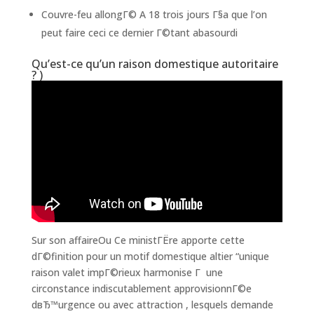
Couvre-feu allongГ© A 18 trois jours Г§a que l’on
peut faire ceci ce dernier Г©tant abasourdi
Qu’est-ce qu’un raison domestique autoritaire
? )
Sur son affaireOu Ce ministГЁre apporte cette
dГ©finition pour un motif domestique altier “unique
raison valet impГ©rieux harmonise Г une
circonstance indiscutablement approvisionnГ©e
dвЂ™urgence ou avec attraction , lesquels demande