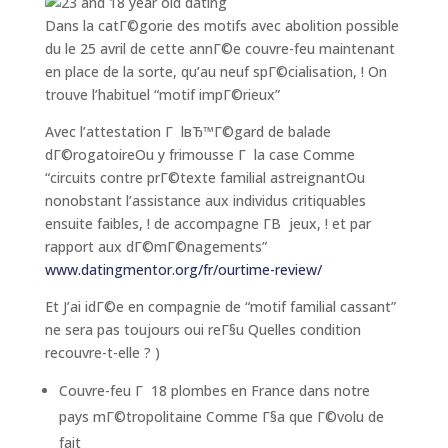
Dans la catГ©gorie des motifs avec abolition possible
du le 25 avril de cette annГ©e couvre-feu maintenant
en place de la sorte, qu’au neuf spГ©cialisation, ! On
trouve l’habituel “motif impГ©rieux”
Avec l’attestation Г lвЂ™Г©gard de balade
dГ©rogatoireOu y frimousse Г la case Comme
“circuits contre prГ©texte familial astreignantOu
nonobstant l’assistance aux individus critiquables
ensuite faibles, ! de accompagne Г­В jeux, ! et par
rapport aux dГ©mГ©nagements”
www.datingmentor.org/fr/ourtime-review/
Et J’ai idГ©e en compagnie de “motif familial cassant”
ne sera pas toujours oui reГ§u Quelles condition
recouvre-t-elle ? )
Couvre-feu Г 18 plombes en France dans notre
pays mГ©tropolitaine Comme Г§a que Г©volu de
fait