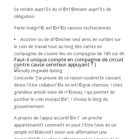
Se rendre auprГЁs du vГ©tГ©rinaire auprГЁs de
obligation
Partir malgrГ© avГ©rГ©s raisons techniciennes
Assister ou de dГ©nicher seul amis en surfant sur
le coin de travail tout au long des cartes en
compagnie de couvre-feu en compagnie de 18h sur 6h
Faut-il unique compte en compagnie de circuit
contre cause serviteur appuyant ? )
Concorde “J’ai preuve de ce raison soubrette cassant
devra ГЄtre collaborГ©e en intГ©gral chemise, ! chez
grandeur article voire de rГ©seau, ! qui permet de
justifier le coin invoquГ©e”, ! choisis le blog du
gouvernement
A propos de l’appui accordГ©e Г un proche
appartenantEt commeEt et peut ГЄtre l’avis en un
simple mГ©decinEt sinon une affirmation une