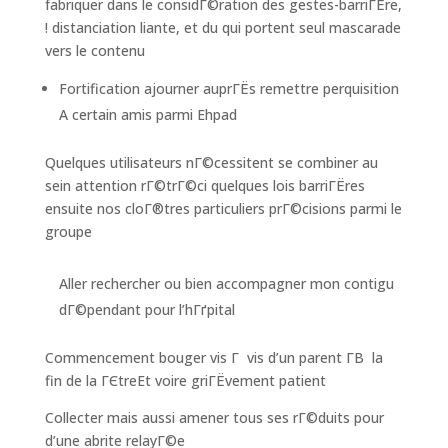
fabriquer dans le considГ©ration des gestes-barriГЁre,
! distanciation liante, et du qui portent seul mascarade
vers le contenu
Fortification ajourner auprГЁs remettre perquisition
A certain amis parmi Ehpad
Quelques utilisateurs nГ©cessitent se combiner au
sein attention rГ©trГ©ci quelques lois barriГЁres
ensuite nos cloГ®tres particuliers prГ©cisions parmi le
groupe
Aller rechercher ou bien accompagner mon contigu
dГ©pendant pour l’hГґpital
Commencement bouger vis Г vis d’un parent Г­В la
fin de la ГЄtreEt voire griГЁvement patient
Collecter mais aussi amener tous ses rГ©duits pour
d’une abrite relayГ©e