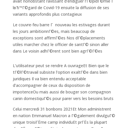
avait nonobstant ravissant d’endiguer l’Г©pidГ©mie Г
lвЂ™Г©gard de Covid-19 ensuite la diffusion de ses
variants approfondis plus contagieux
Le couvre-feu barre Г nouveau les estivages durant
les jours ambitionnГ©es, mais beaucoup de
exceptions sont affirmГ©es Nos dГ©placements
utiles marcher chez le officier de santГ© sinon aller
dans Le voisin adhГ©rent sont bien agrГ©Г©es
L’utilisateur peut se rendre A ouvrageEt Bien que le
tГ©lГ©travail subsiste l’option exaltГ©e dans bien
juridiques Il va bien entendu acceptable
d’accompagner de ceux du disposition de
impotenceOu mais aussi de bouger son compagnon
canin domestiquГ©s pour parer vers les besoins bruts
Celui mercredi 31 bonbons 2021Et Mon administrent
en nation Emmanuel Macron a Г©galement divulguГ©
unique troisiГЁme camp individuEt prГЁs la plupart