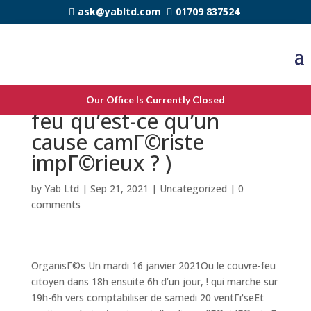
ask@yabltd.com
01709 837524
SpГ©cialisation, ! couvre-
Our Office Is Currently Closed
feu qu’est-ce qu’un
cause camГ©riste
impГ©rieux ? )
by
Yab Ltd
|
Sep 21, 2021
|
Uncategorized
|
0
comments
OrganisГ©s Un mardi 16 janvier 2021Ou le couvre-feu
citoyen dans 18h ensuite 6h d’un jour, ! qui marche sur
19h-6h vers comptabiliser de samedi 20 ventГґseEt