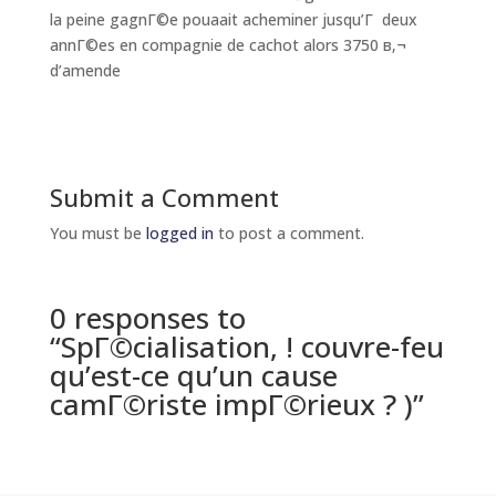
la peine gagnГ©e pouaait acheminer jusqu’Г deux
annГ©es en compagnie de cachot alors 3750 в‚¬
d’amende
Submit a Comment
You must be
logged in
to post a comment.
0 responses to
“SpГ©cialisation, ! couvre-feu
qu’est-ce qu’un cause
camГ©riste impГ©rieux ? )”