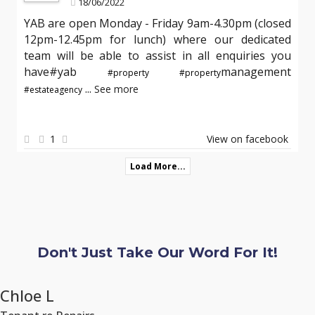
18/06/2022
YAB are open Monday - Friday 9am-4.30pm (closed
12pm-12.45pm for lunch) where our dedicated
team will be able to assist in all enquiries you
have#yab
management
#property
#property
...
See more
#estateagency
1
View on facebook
Load More...
Don't Just Take Our Word For It!
Chloe L