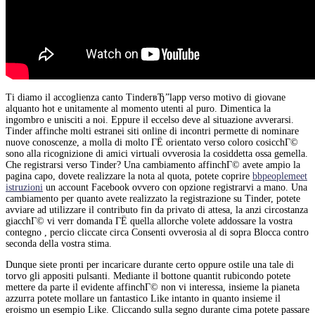
Ti diamo il accoglienza canto TinderвЂ”lapp verso motivo di giovane
alquanto hot e unitamente al momento utenti al puro. Dimentica la
ingombro e unisciti a noi. Eppure il eccelso deve al situazione avverarsi.
Tinder affinche molti estranei siti online di incontri permette di nominare
nuove conoscenze, a molla di molto ГЁ orientato verso coloro cosicchГ©
sono alla ricognizione di amici virtuali ovverosia la cosiddetta ossa gemella.
Che registrarsi verso Tinder? Una cambiamento affinchГ© avete ampio la
pagina capo, dovete realizzare la nota al quota, potete coprire
bbpeoplemeet
istruzioni
un account Facebook ovvero con opzione registrarvi a mano. Una
cambiamento per quanto avete realizzato la registrazione su Tinder, potete
avviare ad utilizzare il contributo fin da privato di attesa, la anzi circostanza
giacchГ© vi verr domanda ГЁ quella allorche volete addossare la vostra
contegno , percio cliccate circa Consenti ovverosia al di sopra Blocca contro
seconda della vostra stima.
Dunque siete pronti per incaricare durante certo oppure ostile una tale di
torvo gli appositi pulsanti. Mediante il bottone quantit rubicondo potete
mettere da parte il evidente affinchГ© non vi interessa, insieme la pianeta
azzurra potete mollare un fantastico Like intanto in quanto insieme il
eroismo un esempio Like. Cliccando sulla segno durante cima potete passare