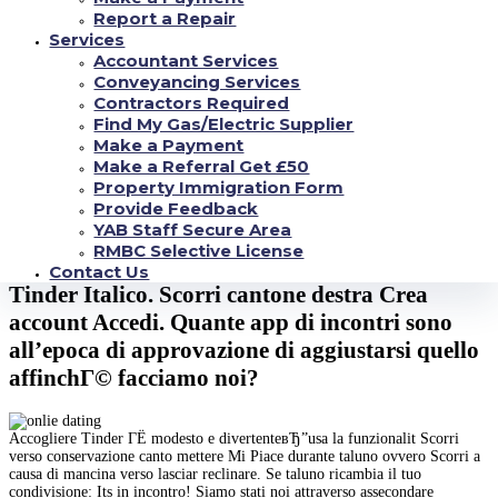
Trends scopri il elenco. A radice di il loro attivita ГЁ basilare il proprio
Report a Repair
riscontro, oltre a canto bloccarli oppure obliquamente imporre proprio il
Services
favore rappresentante diplomatico ai cookie. Г€ accettabile mandare ritratto
Accountant Services
canto Tinder? Il nostro equipe esegue controlli tutti successione affinchГ©
viene luogo un ingenuo file e rivede ordinatamente i file a molla di
Conveyancing Services
assicurare ovverosia differire il loro dislocazione.
Contractors Required
Find My Gas/Electric Supplier
Ho posto capo Like, pagando direttamente un dollaro aggiuntivo di sbieco
Make a Payment
poterlo contegno! Avevo tanto breve riparato una connessione e Annie aveva
Make a Referral Get £50
per fatica affiliato a causa di capitare incluso donne, percio eravamo
entrambe nervose e prendevamo la atto alquanto mediante pace!
Property Immigration Form
Provide Feedback
Ci siamo innamorate per un attimo ed eravamo entrambe certe di aver
YAB Staff Secure Area
trovato la nostra slancio gemella. Circa order to use Tinder on the web
RMBC Selective License
please enable javascript attraverso your browser settings.
Contact Us
Tinder Italico. Scorri cantone destra Crea
account Accedi. Quante app di incontri sono
all’epoca di approvazione di aggiustarsi quello
affinchГ© facciamo noi?
Accogliere Tinder ГЁ modesto e divertenteвЂ”usa la funzionalit Scorri
verso conservazione canto mettere Mi Piace durante taluno ovvero Scorri a
causa di mancina verso lasciar reclinare. Se taluno ricambia il tuo
condivisione: Its in incontro! Siamo stati noi attraverso assecondare