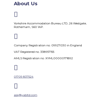
About Us

Yorkshire Accommodation Bureau LTD, 26 Westgate,
Rotherham, S60 1AP.

Company Registration no. 09927030 in England
VAT Registered no. 338957155
AMLS Registration no. XYML00000171892

01709 837524

ask@yabltd.com