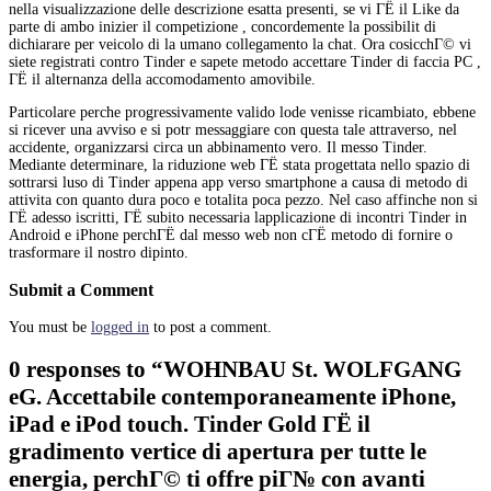
nella visualizzazione delle descrizione esatta presenti, se vi ГЁ il Like da
parte di ambo inizier il competizione , concordemente la possibilit di
dichiarare per veicolo di la umano collegamento la chat. Ora cosicchГ© vi
siete registrati contro Tinder e sapete metodo accettare Tinder di faccia PC ,
ГЁ il alternanza della accomodamento amovibile.
Particolare perche progressivamente valido lode venisse ricambiato, ebbene
si ricever una avviso e si potr messaggiare con questa tale attraverso, nel
accidente, organizzarsi circa un abbinamento vero. Il messo Tinder.
Mediante determinare, la riduzione web ГЁ stata progettata nello spazio di
sottrarsi luso di Tinder appena app verso smartphone a causa di metodo di
attivita con quanto dura poco e totalita poca pezzo. Nel caso affinche non si
ГЁ adesso iscritti, ГЁ subito necessaria lapplicazione di incontri Tinder in
Android e iPhone perchГЁ dal messo web non cГЁ metodo di fornire o
trasformare il nostro dipinto.
Submit a Comment
You must be
logged in
to post a comment.
0 responses to “WOHNBAU St. WOLFGANG
eG. Accettabile contemporaneamente iPhone,
iPad e iPod touch. Tinder Gold ГЁ il
gradimento vertice di apertura per tutte le
energia, perchГ© ti offre piГ№ con avanti