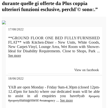
durante quelle gi offerte da Plus coppia
ulteriori funzioni esclusive, perchГ© sono:.”
17/08/2022
**GROUND FLOOR ONE BED FULLY/FURNISHED
FLAT** with Kitchen-Diner - New Units, White Goods,
New Carpet-Vinyl, Lounge Area, Wet Room with Shower-
Ideal for Disability Requirements. Close to Shops, Park
...
See more
View on facebook
18/06/2022
YAB are open Monday - Friday 9am-4.30pm (closed 12pm-
12.45pm for lunch) where our dedicated team will be able
to assist in all enquiries you have#yab
#property
management
...
See more
#property
#estateagency