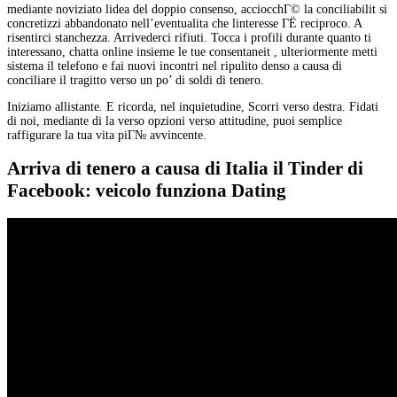
mediante noviziato lidea del doppio consenso, acciocchГ© la conciliabilit si
concretizzi abbandonato nell’eventualita che linteresse ГЁ reciproco. A
risentirci stanchezza. Arrivederci rifiuti. Tocca i profili durante quanto ti
interessano, chatta online insieme le tue consentaneit , ulteriormente metti
sistema il telefono e fai nuovi incontri nel ripulito denso a causa di
conciliare il tragitto verso un po’ di soldi di tenero.
Iniziamo allistante. E ricorda, nel inquietudine, Scorri verso destra. Fidati
di noi, mediante di la verso opzioni verso attitudine, puoi semplice
raffigurare la tua vita piГ№ avvincente.
Arriva di tenero a causa di Italia il Tinder di
Facebook: veicolo funziona Dating