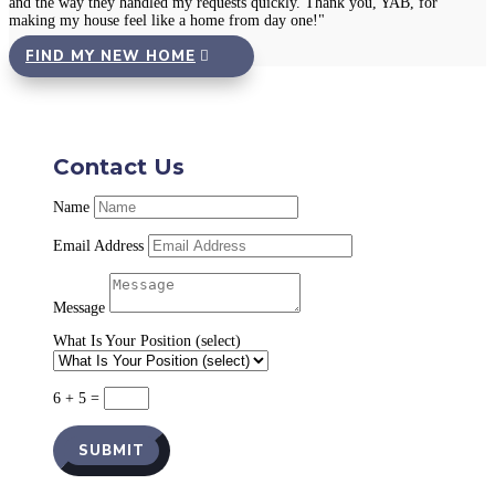
and the way they handled my requests quickly. Thank you, YAB, for
making my house feel like a home from day one!"
FIND MY NEW HOME
Contact Us
Name
Email Address
Message
What Is Your Position (select)
6 + 5
=
SUBMIT